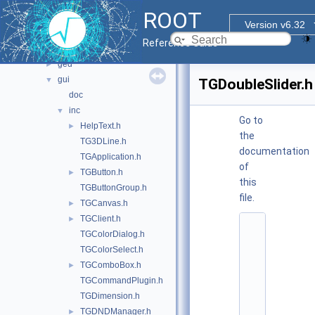
cefdisplay
►
ROOT
doc
Version v6.32
fitpanel
►
Reference Guide
fitpanelv7
►
ged
►
gui
▼
TGDoubleSlider.h
doc
inc
▼
Go to
HelpText.h
►
the
TG3DLine.h
documentation
TGApplication.h
of
TGButton.h
►
this
TGButtonGroup.h
file.
TGCanvas.h
►
TGClient.h
►
    1
TGColorDialog.h
/
/ 
TGColorSelect.h
@
TGComboBox.h
►
(
#
TGCommandPlugin.h
)
TGDimension.h
r
o
TGDNDManager.h
►