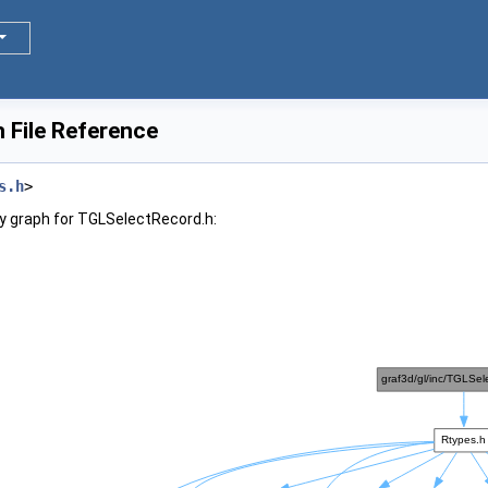
 File Reference
s.h
>
y graph for TGLSelectRecord.h: