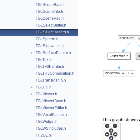
TGLSceneBase.h
TGLSceneInfo.h
TGLScenePad.h
TGLSelectBuffer.h
TGLSelectRecord.h
TGLSphere.h
TGLStopwatch.h
TGLSurfacePainter.h
►
TGLText.h
TGLTF3Painter.h
TGLTH3Composition.h
TGLTransManip.h
TGLUtil.h
►
TGLViewer.h
►
TGLViewerBase.h
TGLViewerEditor.h
TGLVoxelPainter.h
This graph shows whi
TGLWidget.h
TGLWSIncludes.h
TH2GL.h