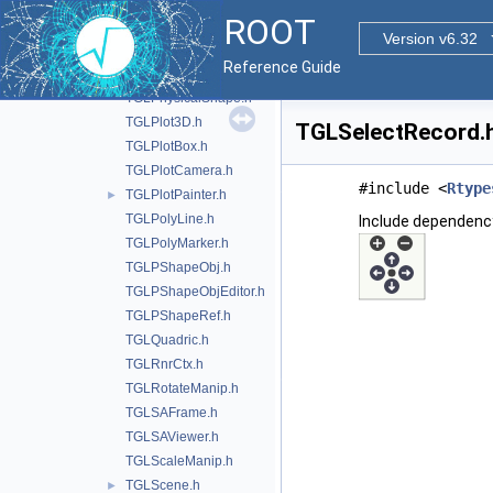
TGLPadUtils.h
►
ROOT
TGLParametric.h
►
Version v6.32
TGLParametricEquationGL.h
Reference Guide
TGLPerspectiveCamera.h
TGLPhysicalShape.h
TGLPlot3D.h
TGLSelectRecord.h
TGLPlotBox.h
TGLPlotCamera.h
#include <
Rtype
TGLPlotPainter.h
►
TGLPolyLine.h
Include dependenc
TGLPolyMarker.h
TGLPShapeObj.h
TGLPShapeObjEditor.h
TGLPShapeRef.h
TGLQuadric.h
TGLRnrCtx.h
TGLRotateManip.h
TGLSAFrame.h
TGLSAViewer.h
TGLScaleManip.h
TGLScene.h
►