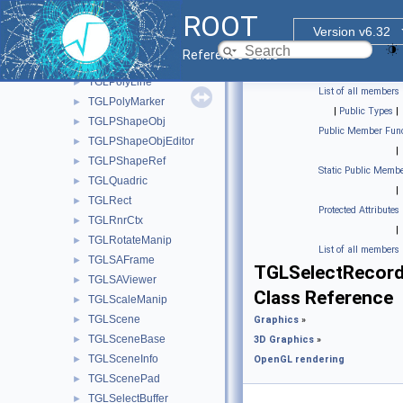
TGLPlotBox
►
ROOT
TGLPlotCamera
►
Version v6.32
TGLPlotCoordinates
►
Reference Guide
TGLPlotPainter
►
TGLPolyLine
►
List of all members
TGLPolyMarker
►
|
Public Types
|
TGLPShapeObj
►
Public Member Func
TGLPShapeObjEditor
►
|
TGLPShapeRef
►
Static Public Membe
TGLQuadric
►
|
TGLRect
►
Protected Attributes
TGLRnrCtx
►
|
TGLRotateManip
►
List of all members
TGLSAFrame
►
TGLSelectRecor
TGLSAViewer
►
Class Reference
TGLScaleManip
►
TGLScene
►
Graphics
»
TGLSceneBase
►
3D Graphics
»
TGLSceneInfo
►
OpenGL rendering
TGLScenePad
►
TGLSelectBuffer
►