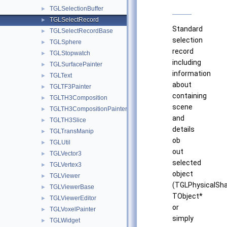
TGLSelectionBuffer
►
TGLSelectRecord
►
Standard
TGLSelectRecordBase
►
selection
TGLSphere
►
record
TGLStopwatch
►
including
TGLSurfacePainter
►
information
TGLText
►
about
TGLTF3Painter
►
containing
TGLTH3Composition
►
scene
TGLTH3CompositionPainter
►
and
TGLTH3Slice
►
details
TGLTransManip
►
ob
TGLUtil
►
out
TGLVector3
►
selected
TGLVertex3
►
object
TGLViewer
►
(TGLPhysicalSha
TGLViewerBase
►
TObject*
TGLViewerEditor
►
or
TGLVoxelPainter
►
simply
TGLWidget
►