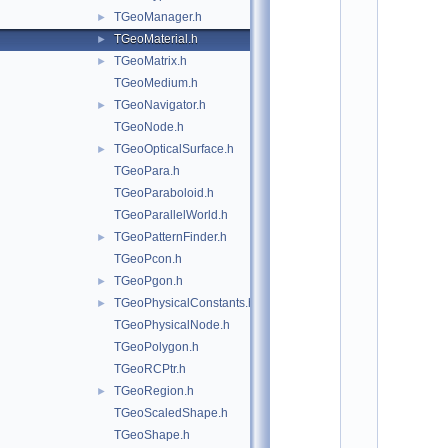
o
TGeoManager.h
►
t
/
TGeoMaterial.h
►
g
TGeoMatrix.h
►
e
o
TGeoMedium.h
m
TGeoNavigator.h
►
:
TGeoNode.h
$
I
TGeoOpticalSurface.h
►
d
TGeoPara.h
$
    2
TGeoParaboloid.h
/
TGeoParallelWorld.h
/ 
A
TGeoPatternFinder.h
►
u
TGeoPcon.h
t
h
TGeoPgon.h
►
o
TGeoPhysicalConstants.h
►
r
: 
TGeoPhysicalNode.h
A
TGeoPolygon.h
n
d
TGeoRCPtr.h
r
TGeoRegion.h
►
e
i 
TGeoScaledShape.h
G
TGeoShape.h
h