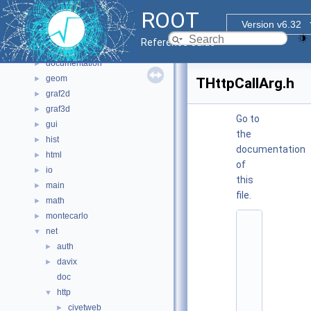
Files
▼
ROOT
File List
▼
Version v6.32
bindings
►
Reference Guide
core
►
documentation
►
geom
►
THttpCallArg.h
graf2d
►
graf3d
►
Go to
gui
►
the
hist
►
documentation
html
►
of
io
►
this
main
►
file.
math
►
montecarlo
►
    1
net
▼
/
/ 
auth
►
$
davix
►
I
d
doc
$
http
▼
    2
/
civetweb
►