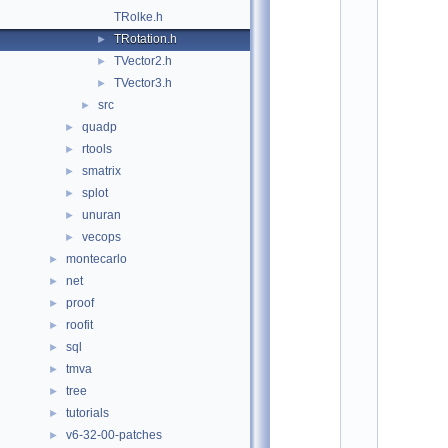
o
TRolke.h
t
/
TRotation.h
►
p
TVector2.h
►
h
y
TVector3.h
►
s
src
►
i
quadp
c
►
s
rtools
►
:
smatrix
►
$
I
splot
►
d
unuran
►
$
    2
vecops
►
/
montecarlo
►
/ 
A
net
►
u
proof
►
t
h
roofit
►
o
sql
►
r
: 
tmva
►
P
tree
►
e
t
tutorials
►
e
v6-32-00-patches
►
r 