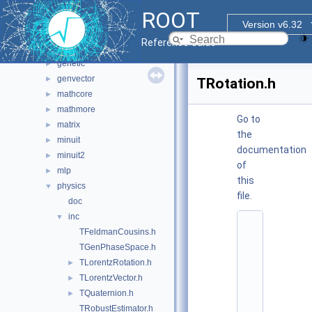
doc
ROOT
fftw
►
Version v6.32
foam
►
Reference Guide
fumili
►
genetic
►
genvector
►
TRotation.h
mathcore
►
mathmore
►
Go to
matrix
►
the
minuit
►
documentation
minuit2
►
of
mlp
►
this
physics
▼
file.
doc
inc
▼
    1
TFeldmanCousins.h
/
/ 
TGenPhaseSpace.h
@
TLorentzRotation.h
►
(
#
TLorentzVector.h
►
)
TQuaternion.h
►
r
o
TRobustEstimator.h