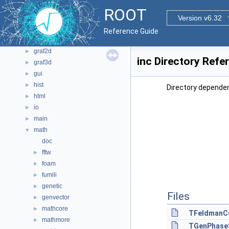
bindings
►
ROOT
core
Version v6.32
►
documentation
►
Reference Guide
geom
►
graf2d
►
inc Directory Refe
graf3d
►
gui
►
hist
►
Directory dependen
html
►
io
►
main
►
math
▼
doc
fftw
►
foam
►
fumili
►
genetic
►
Files
genvector
►
mathcore
►
TFeldmanCo
mathmore
►
TGenPhase