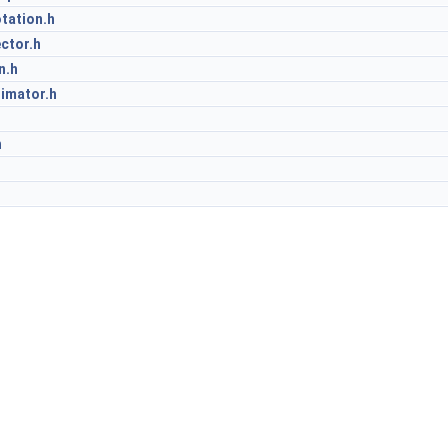
tation.h
ctor.h
n.h
imator.h
h