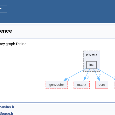
rence
cy graph for inc:
usins.h
Space.h