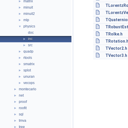
matrix
►
TLorentzRo
minuit
►
TLorentzVe
minuit2
►
TQuaternio
mlp
►
physics
▼
TRobustEst
doc
TRolke.h
inc
►
TRotation.
src
►
TVector2.h
quadp
►
TVector3.h
rtools
►
smatrix
►
splot
►
unuran
►
vecops
►
montecarlo
►
net
►
proof
►
roofit
►
sql
►
tmva
►
tree
►