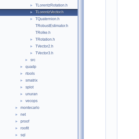
o
TLorentzRotation.h
►
t
/
TLorentzVector.h
►
p
TQuaternion.h
►
h
y
TRobustEstimator.h
s
TRolke.h
i
TRotation.h
c
►
s
TVector2.h
►
:
TVector3.h
►
$
I
src
►
d
quadp
►
$
    2
rtools
►
/
smatrix
►
/ 
A
splot
►
u
unuran
►
t
h
vecops
►
o
montecarlo
►
r
: 
net
►
P
proof
►
a
s
roofit
►
h
sql
►
a 