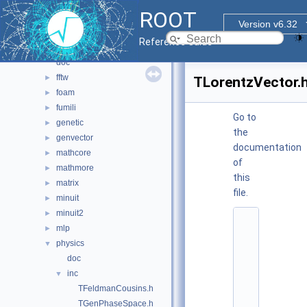
html
►
ROOT
io
►
Version v6.32
main
►
Reference Guide
math
▼
doc
fftw
►
TLorentzVector.
foam
►
fumili
►
Go to
genetic
►
the
genvector
►
documentation
mathcore
►
of
mathmore
►
this
matrix
►
file.
minuit
►
minuit2
►
    1
mlp
►
/
/ 
physics
▼
@
doc
(
#
inc
▼
)
TFeldmanCousins.h
r
o
TGenPhaseSpace.h