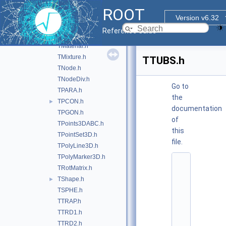
TGTRA.h
ROOT
THelix.h
►
Version v6.32
THYPE.h
Reference Guide
TMarker3DBox.h
TMaterial.h
TMixture.h
TTUBS.h
TNode.h
TNodeDiv.h
Go to
TPARA.h
the
TPCON.h
►
documentation
TPGON.h
of
TPoints3DABC.h
this
TPointSet3D.h
file.
TPolyLine3D.h
TPolyMarker3D.h
    1
TRotMatrix.h
/
/ 
TShape.h
►
@
TSPHE.h
(
#
TTRAP.h
)
TTRD1.h
r
o
TTRD2.h