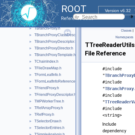
tree
►
ROOT
treeplayer
▼
Version v6.32
inc
▼
Reference Guide
ROOT
►
TBranchProxy.h
►
Classes
|
TBranchProxyClassDescriptor.h
►
Namespaces
TBranchProxyDescriptor.h
►
TTreeReaderUtils
TBranchProxyDirector.h
►
File Reference
TBranchProxyTemplate.h
►
TChainIndex.h
►
TFileDrawMap.h
►
#include
TFormLeafInfo.h
►
"
TBranchProxy
TFormLeafInfoReference.h
►
#include
TFriendProxy.h
►
"
TBranchProxy
TFriendProxyDescriptor.h
►
#include
TMPWorkerTree.h
►
"
TTreeReaderV
TRefArrayProxy.h
►
#include
TRefProxy.h
►
<string>
TSelectorDraw.h
►
Include
TSelectorEntries.h
►
dependency
TSimpleAnalysis.h
►