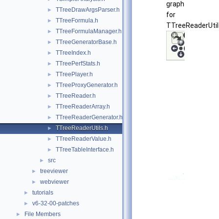
graph
TTreeDrawArgsParser.h
►
for
TTreeFormula.h
►
TTreeReaderUtil
TTreeFormulaManager.h
►
TTreeGeneratorBase.h
►
TTreeIndex.h
►
TTreePerfStats.h
►
TTreePlayer.h
►
TTreeProxyGenerator.h
►
TTreeReader.h
►
TTreeReaderArray.h
►
TTreeReaderGenerator.h
►
TTreeReaderUtils.h
►
TTreeReaderValue.h
►
TTreeTableInterface.h
►
src
►
treeviewer
►
webviewer
►
tutorials
►
v6-32-00-patches
►
File Members
►