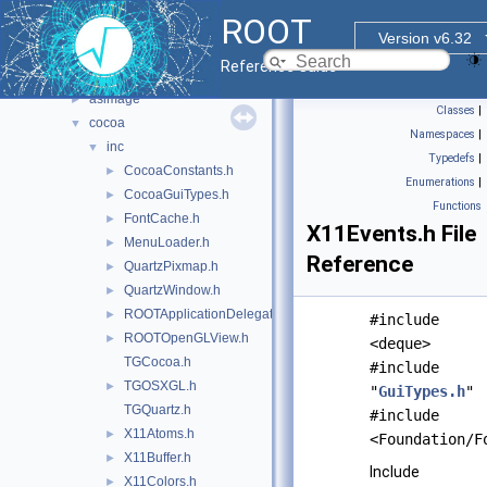
core
►
ROOT
documentation
►
Version v6.32
geom
►
Reference Guide
graf2d
▼
asimage
►
Classes
|
cocoa
▼
Namespaces
|
inc
▼
Typedefs
|
CocoaConstants.h
►
Enumerations
|
CocoaGuiTypes.h
►
Functions
FontCache.h
►
X11Events.h File
MenuLoader.h
►
Reference
QuartzPixmap.h
►
QuartzWindow.h
►
ROOTApplicationDelegate.h
►
#include
ROOTOpenGLView.h
►
<deque>
TGCocoa.h
#include
TGOSXGL.h
►
"
GuiTypes.h
"
TGQuartz.h
#include
X11Atoms.h
►
<Foundation/F
X11Buffer.h
►
Include
X11Colors.h
►