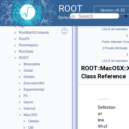
PyTorch_Generate_CNN_Model
►
ROOT
R6
►
Version v6.32
R7
►
Reference Guide
ReadSpeed
►
Rgl
►
List of all members
RooBatchCompute
►
|
RooFit
►
Public Member Func
RooHelpers
►
|
Private Attributes
RooStats
►
|
ROOT
▼
List of all members
Browsable
►
ROOT::MacOSX::X
Detail
►
Class Reference
Details
►
ExecutorUtils
►
Experimental
►
Fit
►
Geom
►
Definition
Internal
►
at
MacOSX
▼
line
Details
►
99
of
Util
►