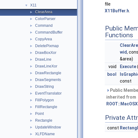
file
X11
▼
X11Buffer.h
.
ClearArea
►
ColorParser
►
Command
►
Public Mem
CommandBuffer
►
Functions
CopyArea
►
ClearAr
DeletePixmap
►
wid
, con
DrawBoxXor
►
&area)
DrawLine
►
DrawLineXor
void
Execute
►
DrawRectangle
►
bool
IsGraph
DrawSegments
►
const
DrawString
►
Public Membe
EventTranslator
►
inherited from
FillPolygon
►
ROOT::MacOSX
FillRectangle
►
Point
►
Private Att
Rectangle
►
UpdateWindow
►
const
Rectangl
XLFDName
►