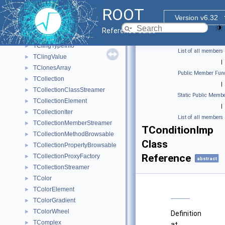
TClingMethodArgInfo
►
ROOT
TClingMethodInfo
►
Version v6.32
TClingRdictModuleFileExtension
►
Reference Guide
TClingTypedefInfo
►
TClingTypeInfo
►
List of all members
TClingValue
►
|
TClonesArray
►
Public Member Func
TCollection
►
|
TCollectionClassStreamer
►
Static Public Membe
TCollectionElement
►
|
TCollectionIter
►
List of all members
TCollectionMemberStreamer
►
TConditionImp
TCollectionMethodBrowsable
►
Class
TCollectionPropertyBrowsable
►
Reference
TCollectionProxyFactory
►
abstract
TCollectionStreamer
►
TColor
►
TColorElement
►
TColorGradient
►
TColorWheel
►
Definition
TComplex
►
at