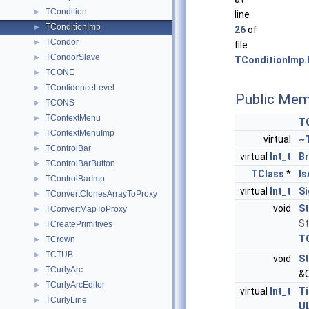
TCondition
►
line
TConditionImp
►
26
of
TCondor
►
file
TCondorSlave
►
TConditionImp.
TCONE
►
TConfidenceLevel
►
Public Mem
TCONS
►
TContextMenu
►
T
TContextMenuImp
►
virtual
~
TControlBar
►
virtual
Int_t
B
TControlBarButton
►
TClass
*
Is
TControlBarImp
►
virtual
Int_t
Si
TConvertClonesArrayToProxy
►
void
S
TConvertMapToProxy
►
St
TCreatePrimitives
►
T
TCrown
►
TCTUB
►
void
St
TCurlyArc
►
&C
TCurlyArcEditor
►
virtual
Int_t
T
TCurlyLine
►
U