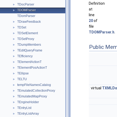
Definition
TDocParser
►
at
TDOMParser
►
line
TDomParser
20
of
TDrawFeedback
►
file
TDSet
►
TDOMParser.h
.
TDSetElement
►
TDSetProxy
►
TDumpMembers
►
Public Mem
TEditQueryFrame
►
TEfficiency
►
TElementActionT
►
TElementPosActionT
►
TEllipse
►
TELTU
►
tempFileNamesCatalog
►
virtual
TXMLDo
TEmulatedCollectionProxy
►
TEmulatedMapProxy
►
TEngineHolder
►
TEntryList
►
TEntryListArray
►