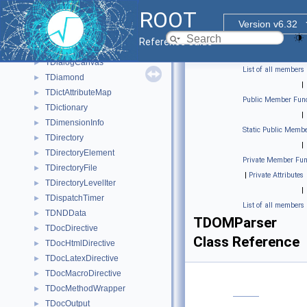
TDecompSVD
►
ROOT
TDefHistImagePalette
►
Version v6.32
TDelCharCom
►
Reference Guide
TDelTextCom
►
TDialogCanvas
►
List of all members
TDiamond
►
|
TDictAttributeMap
►
Public Member Func
TDictionary
►
|
TDimensionInfo
►
Static Public Membe
TDirectory
►
|
TDirectoryElement
►
Private Member Fun
TDirectoryFile
►
|
Private Attributes
TDirectoryLevelIter
►
|
TDispatchTimer
►
List of all members
TDNDData
►
TDOMParser
TDocDirective
►
Class Reference
TDocHtmlDirective
►
TDocLatexDirective
►
TDocMacroDirective
►
TDocMethodWrapper
►
TDocOutput
►