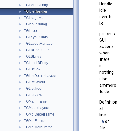
Handle
TGIconLBEntry
►
idle
TGIdleHandler
►
events,
TGImageMap
►
i.e.
TGInputDialog
►
TGLabel
►
process
TGLayoutHints
►
GUI
TGLayoutManager
►
actions
TGLBContainer
►
when
TGLBEntry
►
there
TGLineLBEntry
►
is
TGListBox
►
nothing
TGListDetailsLayout
►
else
TGListLayout
►
anymore
TGListTree
►
to do.
TGListView
►
TGMainFrame
►
Definition
TGMatrixLayout
►
at
TGMdiDecorFrame
►
line
TGMdiFrame
►
19
of
TGMdiMainFrame
►
file