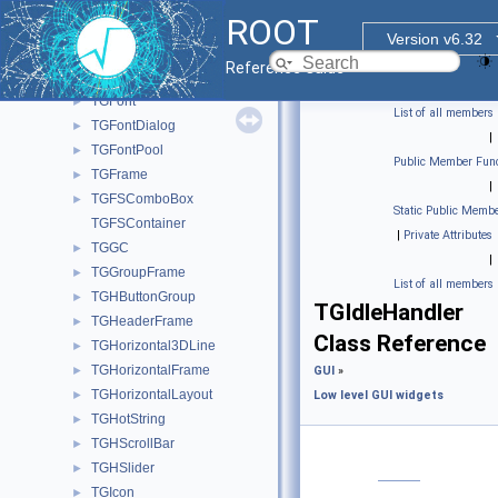
TGFileBrowser
►
ROOT
TGFileDialog
►
Version v6.32
TGFileEntry
Reference Guide
TGFileIcon
►
TGFont
►
List of all members
TGFontDialog
►
|
TGFontPool
►
Public Member Func
TGFrame
►
|
TGFSComboBox
►
Static Public Membe
TGFSContainer
|
Private Attributes
TGGC
►
|
TGGroupFrame
►
List of all members
TGHButtonGroup
►
TGIdleHandler
TGHeaderFrame
►
Class Reference
TGHorizontal3DLine
►
TGHorizontalFrame
►
GUI
»
TGHorizontalLayout
►
Low level GUI widgets
TGHotString
►
TGHScrollBar
►
TGHSlider
►
TGIcon
►