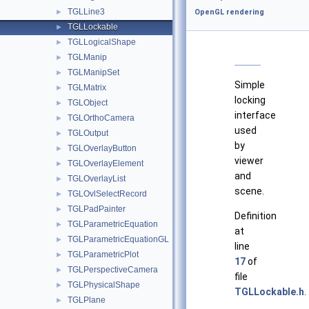
TGLLine3
►
OpenGL rendering
TGLLockable
►
TGLLogicalShape
►
TGLManip
►
TGLManipSet
►
Simple
TGLMatrix
►
locking
TGLObject
►
interface
TGLOrthoCamera
►
used
TGLOutput
►
by
TGLOverlayButton
►
viewer
TGLOverlayElement
►
and
TGLOverlayList
►
scene.
TGLOvlSelectRecord
►
TGLPadPainter
►
Definition
TGLParametricEquation
►
at
TGLParametricEquationGL
►
line
TGLParametricPlot
►
17
of
TGLPerspectiveCamera
►
file
TGLPhysicalShape
►
TGLLockable.h
.
TGLPlane
►