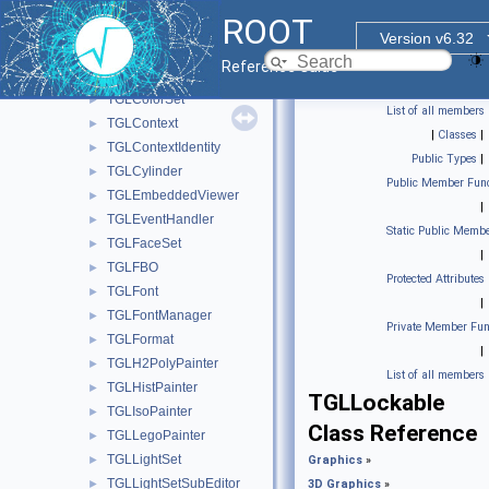
TGLClipSet
►
ROOT
TGLClipSetEditor
►
Version v6.32
TGLClipSetSubEditor
►
Reference Guide
TGLColor
►
TGLColorSet
►
List of all members
TGLContext
►
|
Classes
|
TGLContextIdentity
►
Public Types
|
TGLCylinder
►
Public Member Func
TGLEmbeddedViewer
►
|
TGLEventHandler
►
Static Public Membe
TGLFaceSet
►
|
TGLFBO
►
Protected Attributes
TGLFont
►
|
TGLFontManager
►
Private Member Fun
TGLFormat
►
|
TGLH2PolyPainter
►
List of all members
TGLHistPainter
►
TGLLockable
TGLIsoPainter
►
Class Reference
TGLLegoPainter
►
TGLLightSet
►
Graphics
»
TGLLightSetSubEditor
►
3D Graphics
»