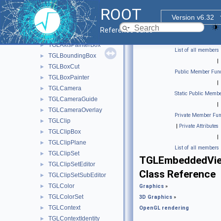
TGLAnnotation
►
ROOT
TGLAutoRotator
►
Version v6.32
TGLAxis
►
Reference Guide
TGLAxisPainter
►
TGLAxisPainterBox
►
List of all members
TGLBoundingBox
►
|
TGLBoxCut
►
Public Member Func
TGLBoxPainter
►
|
TGLCamera
►
Static Public Membe
TGLCameraGuide
►
|
TGLCameraOverlay
►
Private Member Fun
TGLClip
►
|
Private Attributes
TGLClipBox
►
|
TGLClipPlane
►
List of all members
TGLClipSet
►
TGLEmbeddedVi
TGLClipSetEditor
►
Class Reference
TGLClipSetSubEditor
►
TGLColor
►
Graphics
»
TGLColorSet
►
3D Graphics
»
TGLContext
►
OpenGL rendering
TGLContextIdentity
►