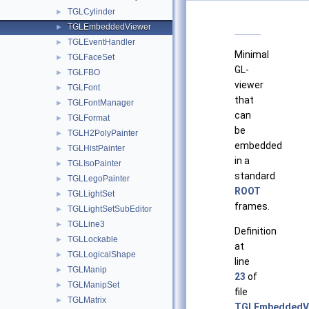
TGLCylinder
►
TGLEmbeddedViewer
►
TGLEventHandler
►
Minimal
TGLFaceSet
►
GL-
TGLFBO
►
viewer
TGLFont
►
that
TGLFontManager
►
can
TGLFormat
►
be
TGLH2PolyPainter
►
embedded
TGLHistPainter
►
in a
TGLIsoPainter
►
standard
TGLLegoPainter
►
ROOT
TGLLightSet
►
frames.
TGLLightSetSubEditor
►
TGLLine3
►
Definition
TGLLockable
►
at
TGLLogicalShape
►
line
TGLManip
►
23
of
TGLManipSet
►
file
TGLMatrix
►
TGLEmbeddedVi