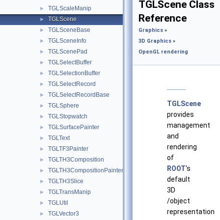
TGLScene Class
TGLScaleManip
►
Reference
TGLScene
►
TGLSceneBase
►
Graphics
»
TGLSceneInfo
►
3D Graphics
»
TGLScenePad
►
OpenGL rendering
TGLSelectBuffer
►
TGLSelectionBuffer
►
TGLSelectRecord
►
TGLSelectRecordBase
►
TGLScene
TGLSphere
►
provides
TGLStopwatch
►
management
TGLSurfacePainter
►
and
TGLText
►
rendering
TGLTF3Painter
►
of
TGLTH3Composition
►
ROOT
's
TGLTH3CompositionPainter
►
default
TGLTH3Slice
►
3D
TGLTransManip
►
/object
TGLUtil
►
representation
TGLVector3
►