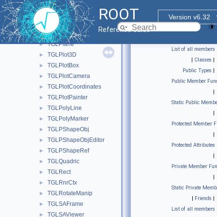
TGLParametricEquationGL
►
ROOT
TGLParametricPlot
►
Version v6.32
TGLPerspectiveCamera
►
Reference Guide
TGLPhysicalShape
►
TGLPlane
►
List of all members
TGLPlot3D
►
|
Classes
|
TGLPlotBox
►
Public Types
|
TGLPlotCamera
►
Public Member Func
TGLPlotCoordinates
►
|
TGLPlotPainter
►
Static Public Membe
TGLPolyLine
►
|
TGLPolyMarker
►
Protected Member F
TGLPShapeObj
►
|
TGLPShapeObjEditor
►
Protected Attributes
TGLPShapeRef
►
|
TGLQuadric
►
Private Member Fun
TGLRect
►
|
TGLRnrCtx
►
Static Private Memb
TGLRotateManip
►
|
Friends
|
TGLSAFrame
►
List of all members
TGLSAViewer
►