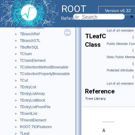
TBasketSQL
►
ROOT
TBranch
►
Version v6.32
TBranchClones
►
Reference Guide
TBranchElement
►
TBranchObject
►
List of all members
TBranchRef
►
TLeafC
|
TBranchSTL
►
Class
Public Member Func
TBufferSQL
►
|
TChain
►
Static Public Membe
TChainElement
►
|
TCollectionMethodBrowsable
►
Protected Attributes
TCollectionPropertyBrowsable
►
|
TCut
►
List of all members
TEntryList
►
Reference
TEntryListArray
►
Tree Library
TEntryListBlock
►
TEntryListFromFile
►
TEventList
►
TFriendElement
►
ROOT::TIOFeatures
►
A
TLeaf
►