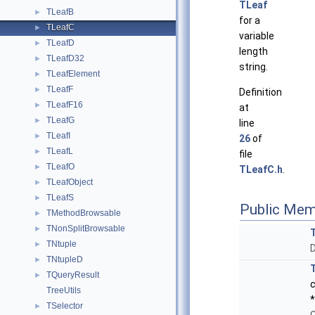
TLeaf
TLeafB
►
for a
TLeafC
►
variable
TLeafD
►
length
TLeafD32
►
string.
TLeafElement
►
TLeafF
►
Definition
TLeafF16
►
at
TLeafG
►
line
TLeafI
►
26
of
TLeafL
►
file
TLeafO
►
TLeafC.h
.
TLeafObject
►
TLeafS
►
Public Mem
TMethodBrowsable
►
TNonSplitBrowsable
►
TNtuple
►
D
TNtupleD
►
TQueryResult
►
c
TreeUtils
*
TSelector
►