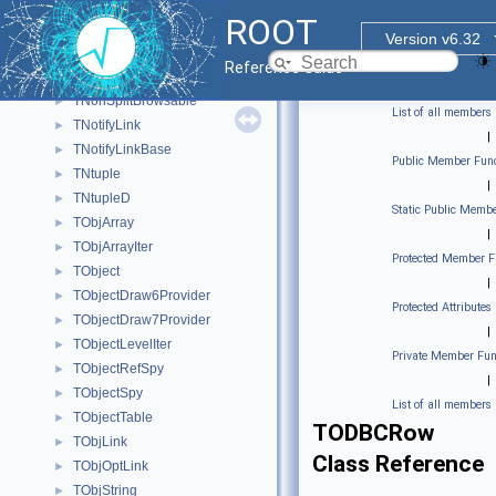
TNewQueryDlg
►
ROOT
TNode
►
Version v6.32
TNodeDiv
►
Reference Guide
TNonCopyable
►
TNonSplitBrowsable
►
List of all members
TNotifyLink
►
|
TNotifyLinkBase
►
Public Member Func
TNtuple
►
|
TNtupleD
►
Static Public Membe
TObjArray
►
|
TObjArrayIter
►
Protected Member F
TObject
►
|
TObjectDraw6Provider
►
Protected Attributes
TObjectDraw7Provider
►
|
TObjectLevelIter
►
Private Member Fun
TObjectRefSpy
►
|
TObjectSpy
►
List of all members
TObjectTable
►
TODBCRow
TObjLink
►
Class Reference
TObjOptLink
►
TObjString
►