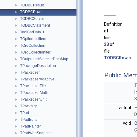
TODBCResult
►
TODBCRow
►
TODBCServer
►
Definition
TODBCStatement
►
at
ToolBarData_t
►
line
TOptionListItem
►
28
of
TOrdCollection
►
file
TOrdCollectionIter
►
TODBCRow.h
.
TOutputListSelectorDataMap
►
TPackageDescription
►
TPacketizer
►
Public Mem
TPacketizerAdaptive
►
TPacketizerFile
►
I
TPacketizerMulti
►
S
TPacketizerUnit
►
TPackMgr
►
virtual
TPad
►
D
TPadEditor
►
void
C
TPadPainter
►
C
TPadWebSnapshot
►