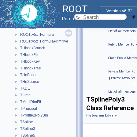
TBinomialEfficiencyFitter
►
ROOT
TConfidenceLevel
►
Version v6.32
TEfficiency
►
Reference Guide
TFitResult
►
TFormula
►
List of all members
ROOT::v5::TFormula
►
|
ROOT::v5::TFormulaPrimitive
►
Public Member Func
THbookBranch
►
|
THbookFile
►
Static Public Membe
THbookKey
►
|
THbookTree
►
Private Member Fun
THnBase
►
|
Private Attributes
THnSparse
►
|
TKDE
►
List of all members
TLimit
►
TSplinePoly3
TMultiDimFit
►
Class Reference
TPrincipal
►
TProfile2PolyBin
►
Histogram Library
TSpline
►
TSpline3
►
TSpline5
►