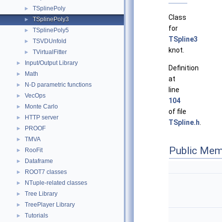
TSplinePoly
►
Class
TSplinePoly3
►
for
TSplinePoly5
►
TSpline3
TSVDUnfold
►
knot.
TVirtualFitter
►
Input/Output Library
►
Definition
Math
►
at
N-D parametric functions
►
line
VecOps
►
104
Monte Carlo
►
of file
HTTP server
►
TSpline.h
.
PROOF
►
TMVA
►
Public Mem
RooFit
►
Dataframe
►
ROOT7 classes
►
NTuple-related classes
►
Tree Library
►
TreePlayer Library
►
Tutorials
►