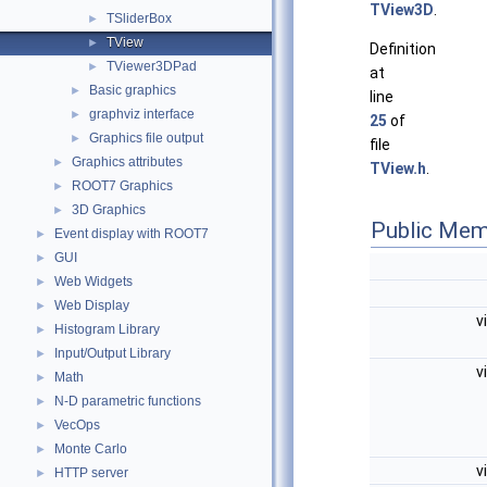
TView3D
.
TSliderBox
►
TView
►
Definition
TViewer3DPad
►
at
Basic graphics
►
line
graphviz interface
►
25
of
Graphics file output
►
file
Graphics attributes
►
TView.h
.
ROOT7 Graphics
►
3D Graphics
►
Public Mem
Event display with ROOT7
►
GUI
►
Web Widgets
►
Web Display
►
v
Histogram Library
►
Input/Output Library
►
v
Math
►
N-D parametric functions
►
VecOps
►
Monte Carlo
►
v
HTTP server
►