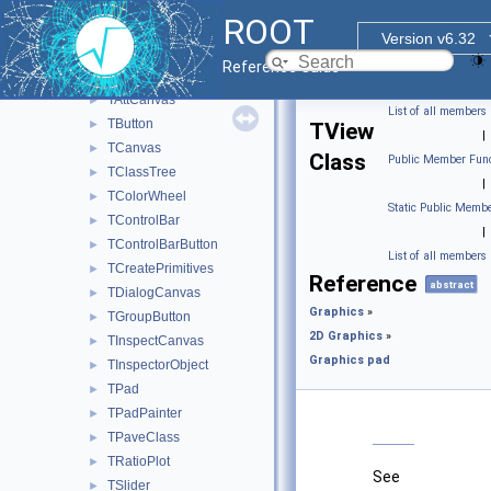
libAfterImage interface
►
ROOT
FITS file
►
Version v6.32
Graphics pad
▼
Reference Guide
TAnnotation
►
TAttCanvas
►
List of all members
TButton
►
TView
|
TCanvas
►
Class
Public Member Func
TClassTree
►
|
TColorWheel
►
Static Public Membe
TControlBar
►
|
TControlBarButton
►
List of all members
TCreatePrimitives
►
Reference
abstract
TDialogCanvas
►
Graphics
»
TGroupButton
►
2D Graphics
»
TInspectCanvas
►
Graphics pad
TInspectorObject
►
TPad
►
TPadPainter
►
TPaveClass
►
TRatioPlot
►
See
TSlider
►