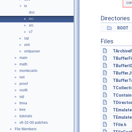
io
▼
doc
Directories
inc
►
src
►
ROOT
v7
►
sql
►
Files
xml
►
TArchiveF
xmlparser
►
main
►
TBufferFi
math
►
TBufferIO
montecarlo
►
TBufferJ
net
►
TBufferT
proof
►
TCollect
roofit
►
TContain
sql
►
TDirector
tmva
►
tree
TEmulate
►
tutorials
►
TEmulate
v6-32-00-patches
►
TFile.h
File Members
►