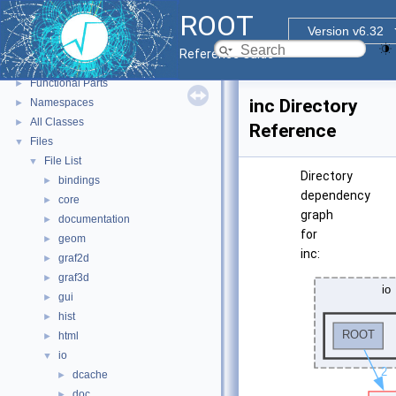
ROOT
ROOT
▼
Version v6.32
ROOT Reference Documentation
Reference Guide
Tutorials
Functional Parts
►
inc Directory
Namespaces
►
All Classes
►
Reference
Files
▼
File List
▼
Directory
bindings
►
dependency
core
►
graph
documentation
►
for
geom
►
inc:
graf2d
►
graf3d
►
gui
►
hist
►
html
►
io
▼
dcache
►
doc
►