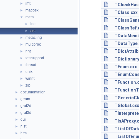
imt
►
TCheckHash
macosx
►
TClass.cxx
meta
▼
TClassGene
inc
►
TClassRef.
src
►
TDataMemb
metacling
►
TDataType.
multiproc
►
TDictAttri
rint
►
testsupport
►
TDictionary
thread
►
TEnum.cxx
unix
►
TEnumCons
winnt
►
TFunction.
zip
►
TFunctionT
documentation
►
TGenericCl
geom
►
TGlobal.cxx
graf2d
►
graf3d
►
TInterprete
gui
►
TIsAProxy.
hist
►
TListOfDat
html
►
TListOfEnu