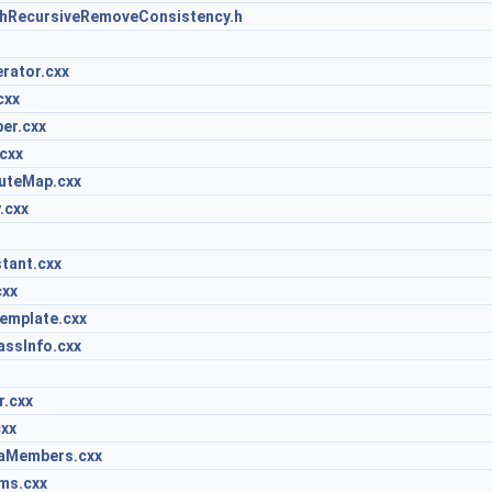
RecursiveRemoveConsistency.h
rator.cxx
cxx
er.cxx
cxx
buteMap.cxx
.cxx
tant.cxx
cxx
emplate.cxx
assInfo.cxx
r.cxx
cxx
aMembers.cxx
ms.cxx