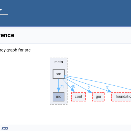
rence
cy graph for src:
.cxx