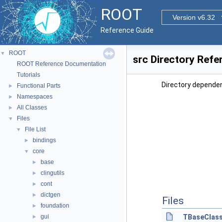
ROOT
Version v6.32
Reference Guide
ROOT
▼
src Directory Refe
ROOT Reference Documentation
Tutorials
Directory dependen
Functional Parts
►
Namespaces
►
All Classes
►
Files
▼
File List
▼
bindings
►
core
▼
base
►
clingutils
►
cont
►
dictgen
►
Files
foundation
►
gui
TBaseClass
►