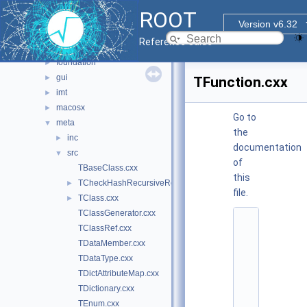
base
►
ROOT
clingutils
►
Version v6.32
cont
►
Reference Guide
dictgen
►
foundation
►
gui
►
TFunction.cxx
imt
►
macosx
►
Go to
meta
▼
the
inc
►
documentation
src
▼
of
TBaseClass.cxx
this
TCheckHashRecursiveRemoveConsistency.h
►
file.
TClass.cxx
►
TClassGenerator.cxx
    1
TClassRef.cxx
/
/ 
TDataMember.cxx
@
TDataType.cxx
(
#
TDictAttributeMap.cxx
)
TDictionary.cxx
r
o
TEnum.cxx