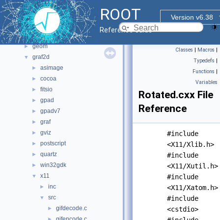
File List
▼
ROOT
bindings
►
Version v6.38
core
►
Reference Guide
documentation
►
geom
►
Classes
|
Macros
|
graf2d
▼
Typedefs
|
asimage
►
Functions
|
cocoa
►
Variables
fitsio
►
Rotated.cxx File
gpad
►
Reference
gpadv7
►
graf
►
gviz
►
#include
postscript
►
<X11/Xlib.h>
quartz
►
#include
win32gdk
►
<X11/Xutil.h>
x11
▼
#include
inc
►
<X11/Xatom.h>
src
▼
#include
gifdecode.c
►
<cstdio>
gifencode.c
►