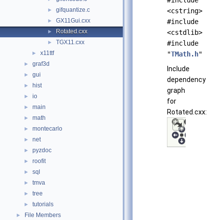
#include
gifquantize.c
►
<cstring>
GX11Gui.cxx
►
#include
Rotated.cxx
►
<cstdlib>
TGX11.cxx
►
#include
x11ttf
►
"
TMath.h
"
graf3d
►
Include
gui
►
dependency
hist
►
graph
io
►
for
main
►
Rotated.cxx:
math
►
montecarlo
►
net
►
pyzdoc
►
roofit
►
sql
►
tmva
►
tree
►
tutorials
►
File Members
►