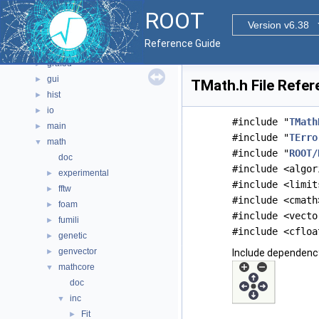
core
►
ROOT
documentation
►
Version v6.38
geom
►
Reference Guide
graf2d
►
graf3d
►
gui
►
TMath.h File Refer
hist
►
io
►
#include "
TMath
main
►
#include "
TErro
math
▼
#include "
ROOT/
doc
#include <algor
experimental
►
#include <limit
fftw
►
#include <cmath
foam
►
#include <vecto
fumili
►
#include <cfloa
genetic
►
genvector
►
Include dependenc
mathcore
▼
doc
inc
▼
Fit
►