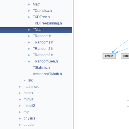
Math
►
TComplex.h
►
TKDTree.h
►
TKDTreeBinning.h
TMath.h
►
TRandom.h
►
TRandom1.h
►
TRandom2.h
►
TRandom3.h
►
TRandomGen.h
►
TStatistic.h
VectorizedTMath.h
src
►
mathmore
►
matrix
►
minuit
►
minuit2
►
mlp
►
physics
►
quadp
►