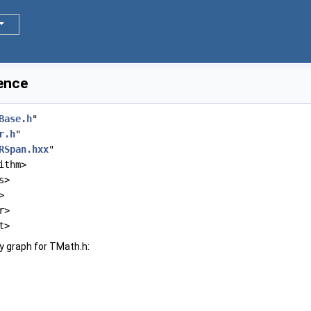
ence
Base.h
"
r.h
"
RSpan.hxx
"
ithm>
s>
>
r>
t>
y graph for TMath.h: