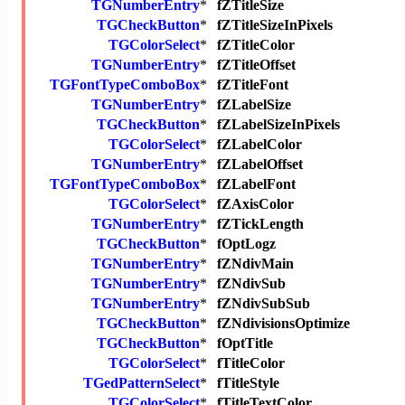
TGNumberEntry
*
fZTitleSize
TGCheckButton
*
fZTitleSizeInPixels
TGColorSelect
*
fZTitleColor
TGNumberEntry
*
fZTitleOffset
TGFontTypeComboBox
*
fZTitleFont
TGNumberEntry
*
fZLabelSize
TGCheckButton
*
fZLabelSizeInPixels
TGColorSelect
*
fZLabelColor
TGNumberEntry
*
fZLabelOffset
TGFontTypeComboBox
*
fZLabelFont
TGColorSelect
*
fZAxisColor
TGNumberEntry
*
fZTickLength
TGCheckButton
*
fOptLogz
TGNumberEntry
*
fZNdivMain
TGNumberEntry
*
fZNdivSub
TGNumberEntry
*
fZNdivSubSub
TGCheckButton
*
fZNdivisionsOptimize
TGCheckButton
*
fOptTitle
TGColorSelect
*
fTitleColor
TGedPatternSelect
*
fTitleStyle
TGColorSelect
*
fTitleTextColor