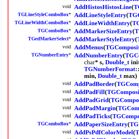
void
AddHistosHistosLine
(
T
TGLineStyleComboBox
*
AddLineStyleEntry
(
TGC
TGLineWidthComboBox
*
AddLineWidthEntry
(
T
TGComboBox
*
AddMarkerSizeEntry
(
T
TGedMarkerSelect
*
AddMarkerStyleEntry
(
void
AddMenus
(
TGComposi
TGNumberEntry
*
AddNumberEntry
(
TGCo
char
* s,
Double_t
ini
TGNumberFormat
:
min,
Double_t
max)
void
AddPadBorder
(
TGComp
void
AddPadFill
(
TGComposi
void
AddPadGrid
(
TGCompos
void
AddPadMargin
(
TGComp
void
AddPadTicks
(
TGCompo
TGComboBox
*
AddPaperSizeEntry
(
TG
void
AddPsPdfColorModel
(
T