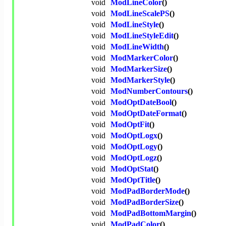
void
ModLineColor
()
void
ModLineScalePS
()
void
ModLineStyle
()
void
ModLineStyleEdit
()
void
ModLineWidth
()
void
ModMarkerColor
()
void
ModMarkerSize
()
void
ModMarkerStyle
()
void
ModNumberContours
()
void
ModOptDateBool
()
void
ModOptDateFormat
()
void
ModOptFit
()
void
ModOptLogx
()
void
ModOptLogy
()
void
ModOptLogz
()
void
ModOptStat
()
void
ModOptTitle
()
void
ModPadBorderMode
()
void
ModPadBorderSize
()
void
ModPadBottomMargin
()
void
ModPadColor
()