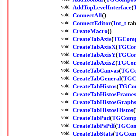
void
AddTopLevelInterface
(
void
ConnectAll
()
void
ConnectEditor
(
Int_t
ta
void
CreateMacro
()
void
CreateTabAxis
(
TGComp
void
CreateTabAxisX
(
TGCom
void
CreateTabAxisY
(
TGCom
void
CreateTabAxisZ
(
TGCom
void
CreateTabCanvas
(
TGCo
void
CreateTabGeneral
(
TGC
void
CreateTabHistos
(
TGCom
void
CreateTabHistosFrame
void
CreateTabHistosGraph
void
CreateTabHistosHistos
(
void
CreateTabPad
(
TGCompo
void
CreateTabPsPdf
(
TGCom
void
CreateTabStats
(
TGComp