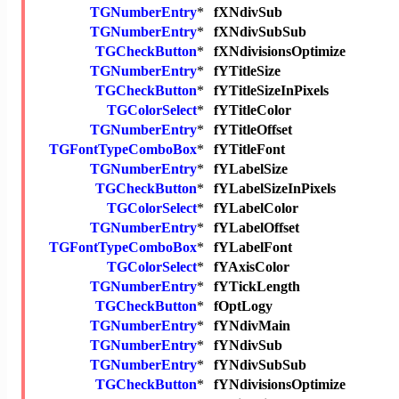
TGNumberEntry
*
fXNdivSub
TGNumberEntry
*
fXNdivSubSub
TGCheckButton
*
fXNdivisionsOptimize
TGNumberEntry
*
fYTitleSize
TGCheckButton
*
fYTitleSizeInPixels
TGColorSelect
*
fYTitleColor
TGNumberEntry
*
fYTitleOffset
TGFontTypeComboBox
*
fYTitleFont
TGNumberEntry
*
fYLabelSize
TGCheckButton
*
fYLabelSizeInPixels
TGColorSelect
*
fYLabelColor
TGNumberEntry
*
fYLabelOffset
TGFontTypeComboBox
*
fYLabelFont
TGColorSelect
*
fYAxisColor
TGNumberEntry
*
fYTickLength
TGCheckButton
*
fOptLogy
TGNumberEntry
*
fYNdivMain
TGNumberEntry
*
fYNdivSub
TGNumberEntry
*
fYNdivSubSub
TGCheckButton
*
fYNdivisionsOptimize