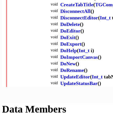
void
CreateTabTitle
(
TGComp
void
DisconnectAll
()
void
DisconnectEditor
(
Int_t
void
DoDelete
()
void
DoEditor
()
void
DoExit
()
void
DoExport
()
void
DoHelp
(
Int_t
i)
void
DoImportCanvas
()
void
DoNew
()
void
DoRename
()
void
UpdateEditor
(
Int_t
tab
void
UpdateStatusBar
()
Data Members