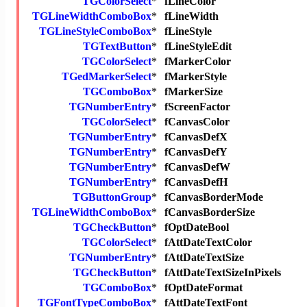
TGColorSelect
*
fLineColor
TGLineWidthComboBox
*
fLineWidth
TGLineStyleComboBox
*
fLineStyle
TGTextButton
*
fLineStyleEdit
TGColorSelect
*
fMarkerColor
TGedMarkerSelect
*
fMarkerStyle
TGComboBox
*
fMarkerSize
TGNumberEntry
*
fScreenFactor
TGColorSelect
*
fCanvasColor
TGNumberEntry
*
fCanvasDefX
TGNumberEntry
*
fCanvasDefY
TGNumberEntry
*
fCanvasDefW
TGNumberEntry
*
fCanvasDefH
TGButtonGroup
*
fCanvasBorderMode
TGLineWidthComboBox
*
fCanvasBorderSize
TGCheckButton
*
fOptDateBool
TGColorSelect
*
fAttDateTextColor
TGNumberEntry
*
fAttDateTextSize
TGCheckButton
*
fAttDateTextSizeInPixels
TGComboBox
*
fOptDateFormat
TGFontTypeComboBox
*
fAttDateTextFont