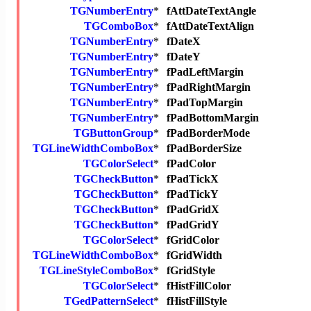
TGNumberEntry
*
fAttDateTextAngle
TGComboBox
*
fAttDateTextAlign
TGNumberEntry
*
fDateX
TGNumberEntry
*
fDateY
TGNumberEntry
*
fPadLeftMargin
TGNumberEntry
*
fPadRightMargin
TGNumberEntry
*
fPadTopMargin
TGNumberEntry
*
fPadBottomMargin
TGButtonGroup
*
fPadBorderMode
TGLineWidthComboBox
*
fPadBorderSize
TGColorSelect
*
fPadColor
TGCheckButton
*
fPadTickX
TGCheckButton
*
fPadTickY
TGCheckButton
*
fPadGridX
TGCheckButton
*
fPadGridY
TGColorSelect
*
fGridColor
TGLineWidthComboBox
*
fGridWidth
TGLineStyleComboBox
*
fGridStyle
TGColorSelect
*
fHistFillColor
TGedPatternSelect
*
fHistFillStyle