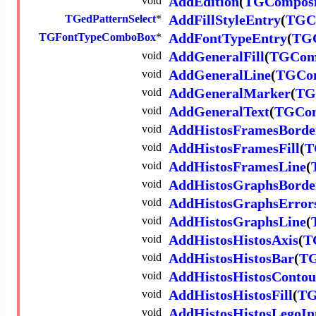
void
AddEdition
(
TGComposi
TGedPatternSelect
*
AddFillStyleEntry
(
TGC
TGFontTypeComboBox
*
AddFontTypeEntry
(
TGC
void
AddGeneralFill
(
TGCom
void
AddGeneralLine
(
TGCom
void
AddGeneralMarker
(
TG
void
AddGeneralText
(
TGCom
void
AddHistosFramesBorde
void
AddHistosFramesFill
(
T
void
AddHistosFramesLine
(
void
AddHistosGraphsBorde
void
AddHistosGraphsError
void
AddHistosGraphsLine
(
void
AddHistosHistosAxis
(
T
void
AddHistosHistosBar
(
TG
void
AddHistosHistosContou
void
AddHistosHistosFill
(
TG
void
AddHistosHistosLegoI