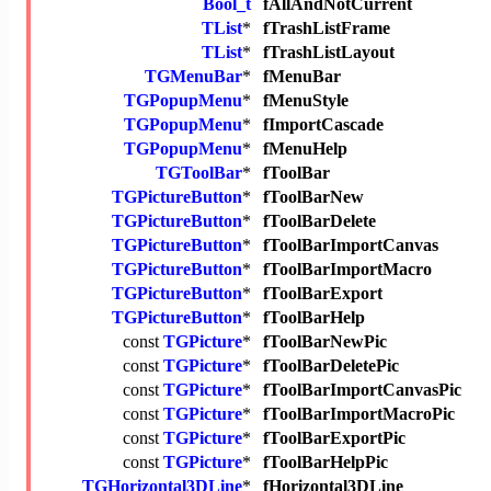
Bool_t
fAllAndNotCurrent
TList
*
fTrashListFrame
TList
*
fTrashListLayout
TGMenuBar
*
fMenuBar
TGPopupMenu
*
fMenuStyle
TGPopupMenu
*
fImportCascade
TGPopupMenu
*
fMenuHelp
TGToolBar
*
fToolBar
TGPictureButton
*
fToolBarNew
TGPictureButton
*
fToolBarDelete
TGPictureButton
*
fToolBarImportCanvas
TGPictureButton
*
fToolBarImportMacro
TGPictureButton
*
fToolBarExport
TGPictureButton
*
fToolBarHelp
const
TGPicture
*
fToolBarNewPic
const
TGPicture
*
fToolBarDeletePic
const
TGPicture
*
fToolBarImportCanvasPic
const
TGPicture
*
fToolBarImportMacroPic
const
TGPicture
*
fToolBarExportPic
const
TGPicture
*
fToolBarHelpPic
TGHorizontal3DLine
*
fHorizontal3DLine