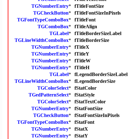
TGNumberEntry
*
fTitleFontSize
TGCheckButton
*
fTitleFontSizeInPixels
TGFontTypeComboBox
*
fTitleFont
TGComboBox
*
fTitleAlign
TGLabel
*
fTitleBorderSizeLabel
TGLineWidthComboBox
*
fTitleBorderSize
TGNumberEntry
*
fTitleX
TGNumberEntry
*
fTitleY
TGNumberEntry
*
fTitleW
TGNumberEntry
*
fTitleH
TGLabel
*
fLegendBorderSizeLabel
TGLineWidthComboBox
*
fLegendBorderSize
TGColorSelect
*
fStatColor
TGedPatternSelect
*
fStatStyle
TGColorSelect
*
fStatTextColor
TGNumberEntry
*
fStatFontSize
TGCheckButton
*
fStatFontSizeInPixels
TGFontTypeComboBox
*
fStatFont
TGNumberEntry
*
fStatX
TGNumberEntry
*
fStatY