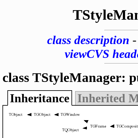
TStyleMa
class description
viewCVS head
class TStyleManager: p
Inheritance
Inherited 