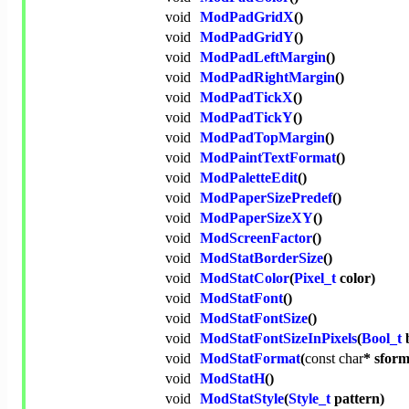
void
ModPadGridX
()
void
ModPadGridY
()
void
ModPadLeftMargin
()
void
ModPadRightMargin
()
void
ModPadTickX
()
void
ModPadTickY
()
void
ModPadTopMargin
()
void
ModPaintTextFormat
()
void
ModPaletteEdit
()
void
ModPaperSizePredef
()
void
ModPaperSizeXY
()
void
ModScreenFactor
()
void
ModStatBorderSize
()
void
ModStatColor
(
Pixel_t
color)
void
ModStatFont
()
void
ModStatFontSize
()
void
ModStatFontSizeInPixels
(
Bool_t
void
ModStatFormat
(
const
char
* sform
void
ModStatH
()
void
ModStatStyle
(
Style_t
pattern)