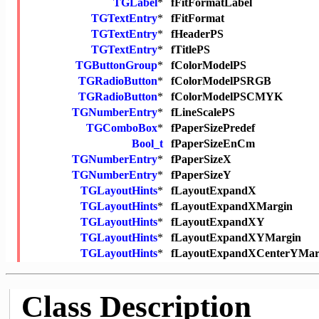
TGLabel
*
fFitFormatLabel
TGTextEntry
*
fFitFormat
TGTextEntry
*
fHeaderPS
TGTextEntry
*
fTitlePS
TGButtonGroup
*
fColorModelPS
TGRadioButton
*
fColorModelPSRGB
TGRadioButton
*
fColorModelPSCMYK
TGNumberEntry
*
fLineScalePS
TGComboBox
*
fPaperSizePredef
Bool_t
fPaperSizeEnCm
TGNumberEntry
*
fPaperSizeX
TGNumberEntry
*
fPaperSizeY
TGLayoutHints
*
fLayoutExpandX
TGLayoutHints
*
fLayoutExpandXMargin
TGLayoutHints
*
fLayoutExpandXY
TGLayoutHints
*
fLayoutExpandXYMargin
TGLayoutHints
*
fLayoutExpandXCenterYMar
Class Description