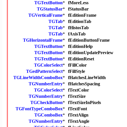
TGTextButton
*
fMoreLess
TGStatusBar
*
fStatusBar
TGVerticalFrame
*
fEditionFrame
TGTab
*
fEditionTab
TGTab
*
fHistosTab
TGTab
*
fAxisTab
TGHorizontalFrame
*
fEditionButtonFrame
TGTextButton
*
fEditionHelp
TGTextButton
*
fEditionUpdatePreview
TGTextButton
*
fEditionReset
TGColorSelect
*
fFillColor
TGedPatternSelect
*
fFillStyle
TGLineWidthComboBox
*
fHatchesLineWidth
TGNumberEntry
*
fHatchesSpacing
TGColorSelect
*
fTextColor
TGNumberEntry
*
fTextSize
TGCheckButton
*
fTextSizeInPixels
TGFontTypeComboBox
*
fTextFont
TGComboBox
*
fTextAlign
TGNumberEntry
*
fTextAngle