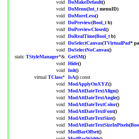
void
DoMakeDefault
()
void
DoMenu
(
Int_t
menuID)
void
DoMoreLess
()
void
DoPreview
(
Bool_t
b)
void
DoPreviewClosed
()
void
DoRealTime
(
Bool_t
b)
void
DoSelectCanvas
(
TVirtualPad
* p
void
DoSelectNoCanvas
()
static
TStyleManager
*&
GetSM
()
void
Hide
()
void
Init
()
virtual
TClass
*
IsA
()
const
void
ModApplyOnXYZ
()
void
ModAttDateTextAlign
()
void
ModAttDateTextAngle
()
void
ModAttDateTextColor
()
void
ModAttDateTextFont
()
void
ModAttDateTextSize
()
void
ModAttDateTextSizeInPixels
(
Boo
void
ModBarOffset
()
void
ModBarWidth
()