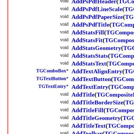
void
AddPsPdfHeader
(
TGCo
void
AddPsPdfLineScale
(
TG
void
AddPsPdfPaperSize
(
TG
void
AddPsPdfTitle
(
TGComp
void
AddStatsFill
(
TGCompos
void
AddStatsFit
(
TGCompos
void
AddStatsGeometry
(
TGC
void
AddStatsStats
(
TGCompo
void
AddStatsText
(
TGCompo
TGComboBox
*
AddTextAlignEntry
(
TG
TGTextButton
*
AddTextButton
(
TGComp
TGTextEntry
*
AddTextEntry
(
TGCompo
void
AddTitle
(
TGComposite
void
AddTitleBorderSize
(
TG
void
AddTitleFill
(
TGCompos
void
AddTitleGeometry
(
TGC
void
AddTitleText
(
TGCompo
void
AddToolbar
(
TGCompos