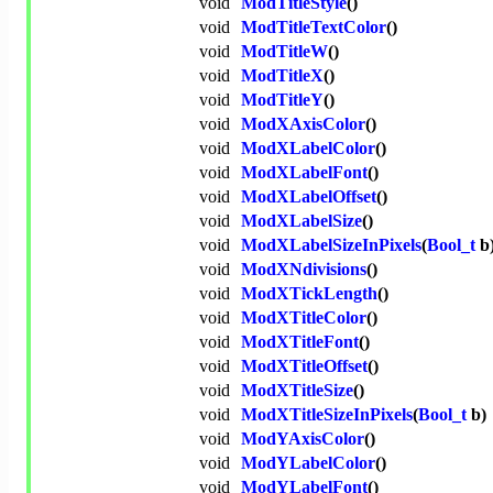
void
ModTitleStyle
()
void
ModTitleTextColor
()
void
ModTitleW
()
void
ModTitleX
()
void
ModTitleY
()
void
ModXAxisColor
()
void
ModXLabelColor
()
void
ModXLabelFont
()
void
ModXLabelOffset
()
void
ModXLabelSize
()
void
ModXLabelSizeInPixels
(
Bool_t
b
void
ModXNdivisions
()
void
ModXTickLength
()
void
ModXTitleColor
()
void
ModXTitleFont
()
void
ModXTitleOffset
()
void
ModXTitleSize
()
void
ModXTitleSizeInPixels
(
Bool_t
b)
void
ModYAxisColor
()
void
ModYLabelColor
()
void
ModYLabelFont
()