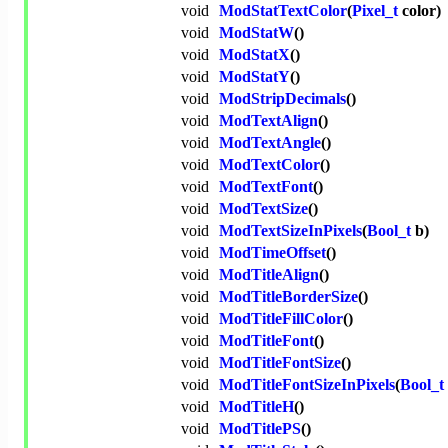
void
ModStatTextColor
(
Pixel_t
color)
void
ModStatW
()
void
ModStatX
()
void
ModStatY
()
void
ModStripDecimals
()
void
ModTextAlign
()
void
ModTextAngle
()
void
ModTextColor
()
void
ModTextFont
()
void
ModTextSize
()
void
ModTextSizeInPixels
(
Bool_t
b)
void
ModTimeOffset
()
void
ModTitleAlign
()
void
ModTitleBorderSize
()
void
ModTitleFillColor
()
void
ModTitleFont
()
void
ModTitleFontSize
()
void
ModTitleFontSizeInPixels
(
Bool_t
void
ModTitleH
()
void
ModTitlePS
()