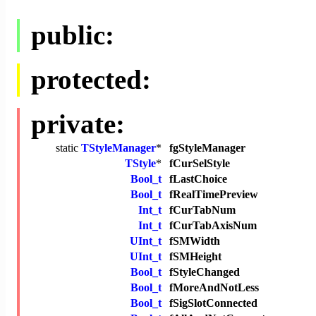
public:
protected:
private:
static
TStyleManager
*
fgStyleManager
TStyle
*
fCurSelStyle
Bool_t
fLastChoice
Bool_t
fRealTimePreview
Int_t
fCurTabNum
Int_t
fCurTabAxisNum
UInt_t
fSMWidth
UInt_t
fSMHeight
Bool_t
fStyleChanged
Bool_t
fMoreAndNotLess
Bool_t
fSigSlotConnected