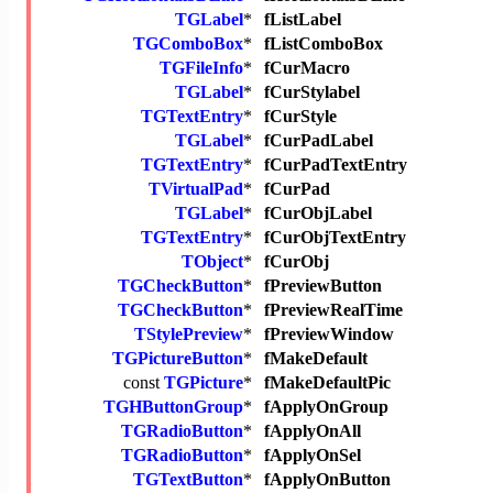
TGLabel
*
fListLabel
TGComboBox
*
fListComboBox
TGFileInfo
*
fCurMacro
TGLabel
*
fCurStylabel
TGTextEntry
*
fCurStyle
TGLabel
*
fCurPadLabel
TGTextEntry
*
fCurPadTextEntry
TVirtualPad
*
fCurPad
TGLabel
*
fCurObjLabel
TGTextEntry
*
fCurObjTextEntry
TObject
*
fCurObj
TGCheckButton
*
fPreviewButton
TGCheckButton
*
fPreviewRealTime
TStylePreview
*
fPreviewWindow
TGPictureButton
*
fMakeDefault
const
TGPicture
*
fMakeDefaultPic
TGHButtonGroup
*
fApplyOnGroup
TGRadioButton
*
fApplyOnAll
TGRadioButton
*
fApplyOnSel
TGTextButton
*
fApplyOnButton