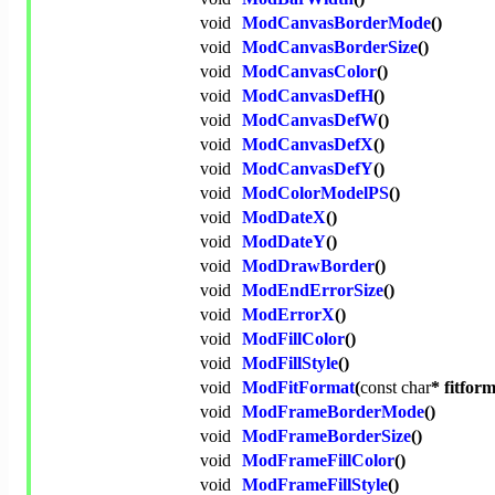
void
ModCanvasBorderMode
()
void
ModCanvasBorderSize
()
void
ModCanvasColor
()
void
ModCanvasDefH
()
void
ModCanvasDefW
()
void
ModCanvasDefX
()
void
ModCanvasDefY
()
void
ModColorModelPS
()
void
ModDateX
()
void
ModDateY
()
void
ModDrawBorder
()
void
ModEndErrorSize
()
void
ModErrorX
()
void
ModFillColor
()
void
ModFillStyle
()
void
ModFitFormat
(
const
char
* fitform
void
ModFrameBorderMode
()
void
ModFrameBorderSize
()
void
ModFrameFillColor
()
void
ModFrameFillStyle
()