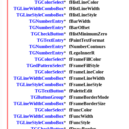
TGColorSelect
*
fHistLineColor
TGLineWidthComboBox
*
fHistLineWidth
TGLineStyleComboBox
*
fHistLineStyle
TGNumberEntry
*
fBarWidth
TGNumberEntry
*
fBarOffset
TGCheckButton
*
fHistMinimumZero
TGTextEntry
*
fPaintTextFormat
TGNumberEntry
*
fNumberContours
TGNumberEntry
*
fLegoInnerR
TGColorSelect
*
fFrameFillColor
TGedPatternSelect
*
fFrameFillStyle
TGColorSelect
*
fFrameLineColor
TGLineWidthComboBox
*
fFrameLineWidth
TGLineStyleComboBox
*
fFrameLineStyle
TGTextButton
*
fPaletteEdit
TGButtonGroup
*
fFrameBorderMode
TGLineWidthComboBox
*
fFrameBorderSize
TGColorSelect
*
fFuncColor
TGLineWidthComboBox
*
fFuncWidth
TGLineStyleComboBox
*
fFuncStyle
TGCheckButton
*
fDrawBorder