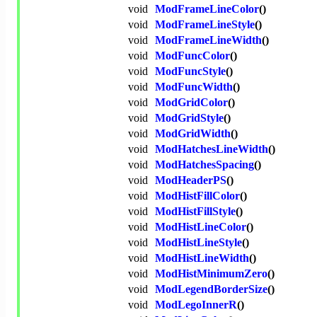
void
ModFrameLineColor
()
void
ModFrameLineStyle
()
void
ModFrameLineWidth
()
void
ModFuncColor
()
void
ModFuncStyle
()
void
ModFuncWidth
()
void
ModGridColor
()
void
ModGridStyle
()
void
ModGridWidth
()
void
ModHatchesLineWidth
()
void
ModHatchesSpacing
()
void
ModHeaderPS
()
void
ModHistFillColor
()
void
ModHistFillStyle
()
void
ModHistLineColor
()
void
ModHistLineStyle
()
void
ModHistLineWidth
()
void
ModHistMinimumZero
()
void
ModLegendBorderSize
()
void
ModLegoInnerR
()