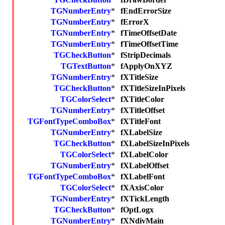
TGNumberEntry
*
fEndErrorSize
TGNumberEntry
*
fErrorX
TGNumberEntry
*
fTimeOffsetDate
TGNumberEntry
*
fTimeOffsetTime
TGCheckButton
*
fStripDecimals
TGTextButton
*
fApplyOnXYZ
TGNumberEntry
*
fXTitleSize
TGCheckButton
*
fXTitleSizeInPixels
TGColorSelect
*
fXTitleColor
TGNumberEntry
*
fXTitleOffset
TGFontTypeComboBox
*
fXTitleFont
TGNumberEntry
*
fXLabelSize
TGCheckButton
*
fXLabelSizeInPixels
TGColorSelect
*
fXLabelColor
TGNumberEntry
*
fXLabelOffset
TGFontTypeComboBox
*
fXLabelFont
TGColorSelect
*
fXAxisColor
TGNumberEntry
*
fXTickLength
TGCheckButton
*
fOptLogx
TGNumberEntry
*
fXNdivMain