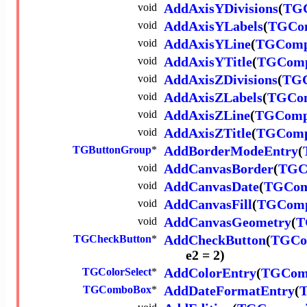
void
AddAxisYDivisions
(
TGC
void
AddAxisYLabels
(
TGCom
void
AddAxisYLine
(
TGComp
void
AddAxisYTitle
(
TGComp
void
AddAxisZDivisions
(
TGC
void
AddAxisZLabels
(
TGCom
void
AddAxisZLine
(
TGComp
void
AddAxisZTitle
(
TGComp
TGButtonGroup
*
AddBorderModeEntry
(
void
AddCanvasBorder
(
TGC
void
AddCanvasDate
(
TGCom
void
AddCanvasFill
(
TGComp
void
AddCanvasGeometry
(
T
TGCheckButton
*
AddCheckButton
(
TGCo
e2 = 2)
TGColorSelect
*
AddColorEntry
(
TGComp
TGComboBox
*
AddDateFormatEntry
(