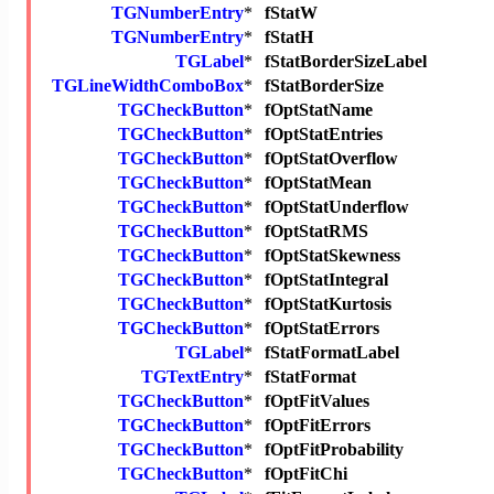
TGNumberEntry
*
fStatW
TGNumberEntry
*
fStatH
TGLabel
*
fStatBorderSizeLabel
TGLineWidthComboBox
*
fStatBorderSize
TGCheckButton
*
fOptStatName
TGCheckButton
*
fOptStatEntries
TGCheckButton
*
fOptStatOverflow
TGCheckButton
*
fOptStatMean
TGCheckButton
*
fOptStatUnderflow
TGCheckButton
*
fOptStatRMS
TGCheckButton
*
fOptStatSkewness
TGCheckButton
*
fOptStatIntegral
TGCheckButton
*
fOptStatKurtosis
TGCheckButton
*
fOptStatErrors
TGLabel
*
fStatFormatLabel
TGTextEntry
*
fStatFormat
TGCheckButton
*
fOptFitValues
TGCheckButton
*
fOptFitErrors
TGCheckButton
*
fOptFitProbability
TGCheckButton
*
fOptFitChi