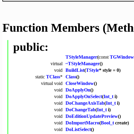
Function Members (Meth
public:
TStyleManager
(
const
TGWindow
virtual
~TStyleManager
()
void
BuildList
(
TStyle
* style = 0)
static
TClass
*
Class
()
virtual
void
CloseWindow
()
void
DoApplyOn
()
void
DoApplyOnSelect
(
Int_t
i)
void
DoChangeAxisTab
(
Int_t
i)
void
DoChangeTab
(
Int_t
i)
void
DoEditionUpdatePreview
()
void
DoImportMacro
(
Bool_t
create)
void
DoListSelect
()