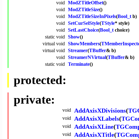
void
ModZTitleOffset
()
void
ModZTitleSize
()
void
ModZTitleSizeInPixels
(
Bool_t
b)
void
SetCurSelStyle
(
TStyle
* style)
void
SetLastChoice
(
Bool_t
choice)
static
void
Show
()
virtual
void
ShowMembers
(
TMemberInspect
virtual
void
Streamer
(
TBuffer
& b)
void
StreamerNVirtual
(
TBuffer
& b)
static
void
Terminate
()
protected:
private:
void
AddAxisXDivisions
(
TGC
void
AddAxisXLabels
(
TGCom
void
AddAxisXLine
(
TGComp
void
AddAxisXTitle
(
TGComp