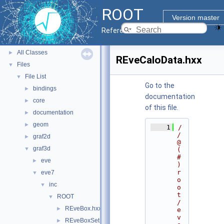
Tutorials
ROOT
Python Interface
Version master
ROOT Components
►
Reference Guide
Namespaces
►
All Classes
►
REveCaloData.hxx
Files
▼
File List
▼
Go to the
bindings
►
documentation
core
►
of this file.
documentation
►
geom
►
    1
/
/ 
graf2d
►
@
graf3d
▼
(
#
eve
►
)
r
eve7
▼
o
inc
▼
o
t
ROOT
▼
/
REveBox.hxx
►
e
v
REveBoxSet.hxx
►