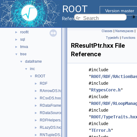
math
►
ROOT
montecarlo
►
Version master
net
►
Reference Guide
pyzdoc
►
Classes
|
Namespaces
|
roofit
►
Typedefs
|
Functions
sql
►
RResultPtr.hxx File
tmva
►
Reference
tree
▼
dataframe
▼
inc
▼
#include
ROOT
"
ROOT/RDF/RActionBa
▼
#include
RDF
►
"
RtypesCore.h
"
RArrowDS.hxx
►
#include
RCsvDS.hxx
►
"
ROOT/RDF/RLoopMana
RDataFrame.hxx
►
#include
RDataSource.hxx
►
"
ROOT/TypeTraits.hx
RDFHelpers.hxx
►
#include
RLazyDS.hxx
►
"
TError.h
"
RNTupleDS.hxx
►