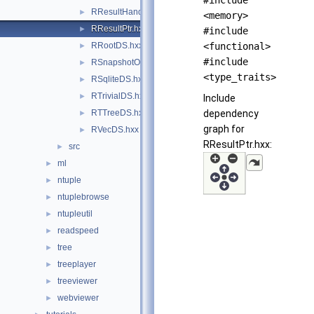
#include
RResultHandle.hxx
►
<memory>
RResultPtr.hxx
►
#include
RRootDS.hxx
<functional>
►
#include
RSnapshotOptions.hxx
►
<type_traits>
RSqliteDS.hxx
►
RTrivialDS.hxx
►
Include
RTTreeDS.hxx
dependency
►
graph for
RVecDS.hxx
►
RResultPtr.hxx:
src
►
ml
►
ntuple
►
ntuplebrowse
►
ntupleutil
►
readspeed
►
tree
►
treeplayer
►
treeviewer
►
webviewer
►