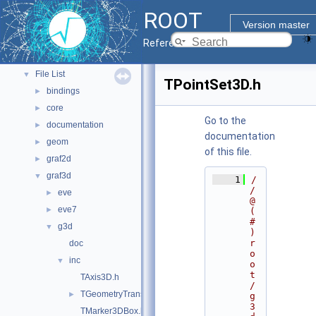
ROOT Components
►
ROOT
Namespaces
►
Version master
All Classes
►
Reference Guide
Files
▼
File List
▼
TPointSet3D.h
bindings
►
core
►
Go to the
documentation
►
documentation
geom
►
of this file.
graf2d
►
graf3d
▼
    1
/
/ 
eve
►
@
eve7
►
(
#
g3d
▼
)
r
doc
o
inc
▼
o
t
TAxis3D.h
/
TGeometryTransformer.h
►
g
3
TMarker3DBox.h