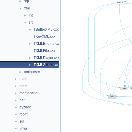
sql
►
xml
▼
inc
►
src
▼
TBufferXML.cxx
►
TKeyXML.cxx
TXMLEngine.cxx
►
TXMLFile.cxx
TXMLPlayer.cxx
►
TXMLSetup.cxx
►
xmlparser
►
main
►
math
►
montecarlo
►
net
►
pyzdoc
►
roofit
►
sql
►
tmva
►