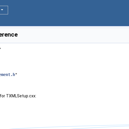
erence
"
ement.h
"
 for TXMLSetup.cxx: