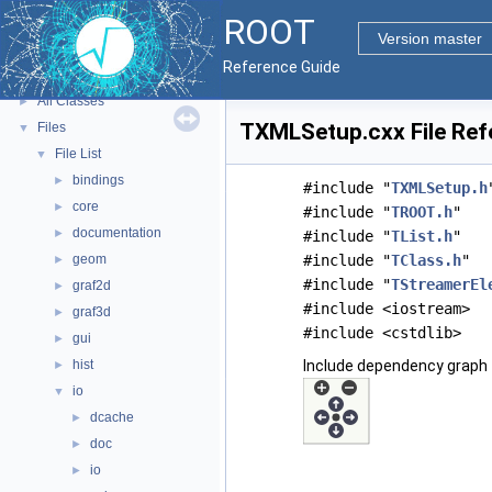
ROOT
Python Interface
Version master
ROOT Components
►
Reference Guide
Namespaces
►
All Classes
►
TXMLSetup.cxx File Ref
Files
▼
File List
▼
bindings
►
#include "
TXMLSetup.h
core
►
#include "
TROOT.h
"
documentation
►
#include "
TList.h
"
geom
#include "
TClass.h
"
►
#include "
TStreamerEl
graf2d
►
#include <iostream>
graf3d
►
#include <cstdlib>
gui
►
hist
Include dependency graph
►
io
▼
dcache
►
doc
►
io
►