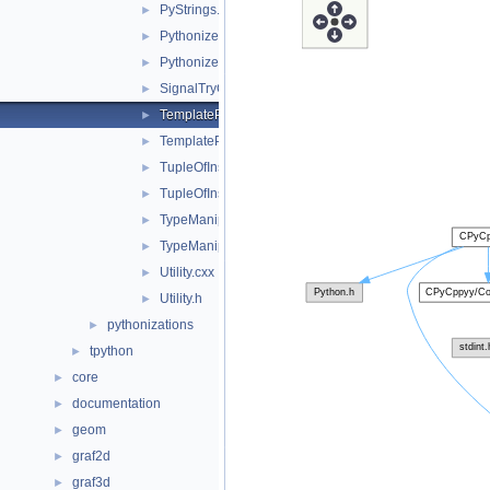
PyStrings.h
►
Pythonize.cxx
►
Pythonize.h
►
SignalTryCatch.h
►
TemplateProxy.cxx
►
TemplateProxy.h
►
TupleOfInstances.cxx
►
TupleOfInstances.h
►
TypeManip.cxx
►
TypeManip.h
►
Utility.cxx
►
Utility.h
►
pythonizations
►
tpython
►
core
►
documentation
►
geom
►
graf2d
►
graf3d
►