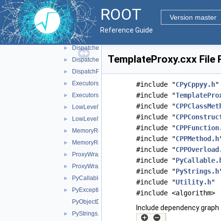
CustomPyTypes.h
►
ROOT
DeclareConverters.h
►
Version master
DeclareExecutors.h
►
Reference Guide
Dimensions.h
►
Dispatcher.cxx
►
TemplateProxy.cxx File
Dispatcher.h
►
DispatchPtr.cxx
►
Executors.cxx
►
#include "
CPyCppyy.h
"
#include "
TemplatePro
Executors.h
►
#include "
CPPClassMet
LowLevelViews.cxx
►
#include "
CPPConstruc
LowLevelViews.h
►
#include "
CPPFunction
MemoryRegulator.cxx
►
#include "
CPPMethod.h
MemoryRegulator.h
►
#include "
CPPOverload
ProxyWrappers.cxx
►
#include "
PyCallable.
ProxyWrappers.h
►
#include "
PyStrings.h
PyCallable.h
►
#include "
Utility.h
"
PyException.cxx
►
#include <algorithm>
PyObjectDir27.inc
Include dependency graph 
PyStrings.cxx
►