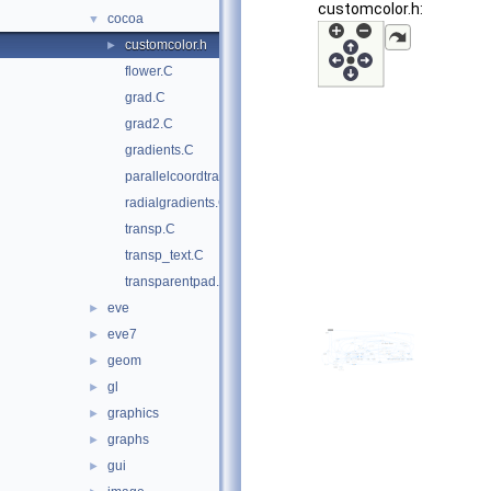
customcolor.h:
cocoa
▼
customcolor.h
►
flower.C
grad.C
grad2.C
gradients.C
parallelcoordtrans.C
radialgradients.C
transp.C
transp_text.C
transparentpad.C
eve
►
eve7
►
geom
►
gl
►
graphics
►
graphs
►
gui
►