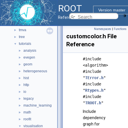
net
►
ROOT
pyzdoc
►
Version master
roofit
►
Reference Guide
sql
►
Namespaces
|
Functions
tmva
►
customcolor.h File
tree
►
Reference
tutorials
▼
analysis
►
evegen
►
#include
geom
►
<algorithm>
heterogeneous
#include
►
"
TError.h
"
hist
►
#include
http
►
"
Rtypes.h
"
io
►
#include
legacy
►
"
TROOT.h
"
machine_learning
►
Include
math
►
dependency
roofit
►
graph for
visualisation
▼