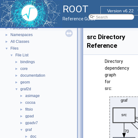
ROOT
ROOT
▼
Version v6.22
ROOT Reference Documentation
Reference Guide
Tutorials
Functional Parts
►
Namespaces
►
src Directory
All Classes
►
Reference
Files
▼
File List
▼
Directory
bindings
►
dependency
core
►
graph
documentation
►
for
geom
►
src:
graf2d
▼
asimage
►
cocoa
►
fitsio
►
gpad
►
gpadv7
►
graf
▼
doc
►