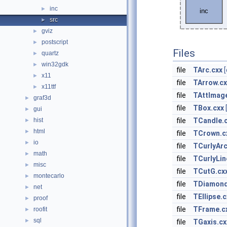
inc
►
src
►
gviz
►
postscript
►
Files
quartz
►
win32gdk
►
file
TArc.cxx
x11
►
file
TArrow.cx
x11ttf
►
file
TAttImag
graf3d
►
file
TBox.cxx
gui
►
hist
file
TCandle.
►
html
►
file
TCrown.c
io
►
file
TCurlyArc
math
►
file
TCurlyLin
misc
►
file
TCutG.cx
montecarlo
►
file
TDiamond
net
►
file
TEllipse.c
proof
►
file
TFrame.c
roofit
►
sql
►
file
TGaxis.cx