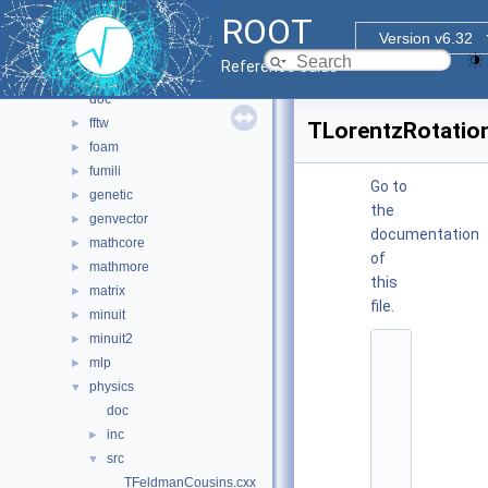
html
►
ROOT
io
►
Version v6.32
main
►
Reference Guide
math
▼
doc
fftw
►
TLorentzRotatio
foam
►
fumili
►
Go to
genetic
►
the
genvector
►
documentation
mathcore
►
of
mathmore
►
this
matrix
►
file.
minuit
►
minuit2
►
    1
mlp
►
/
/ 
physics
▼
@
doc
(
#
inc
►
)
src
▼
r
o
TFeldmanCousins.cxx