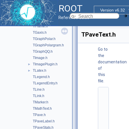
TCurlyLine.h
ROOT
TCutG.h
Version v6.32
TDiamond.h
Reference Guide
TEllipse.h
TFrame.h
TGaxis.h
TPaveText.h
TGraphPolar.h
TGraphPolargram.h
Go to
TGraphQQ.h
the
TImage.h
documentation
TImagePlugin.h
►
of
TLatex.h
►
this
TLegend.h
file.
TLegendEntry.h
TLine.h
    1
TLink.h
/
/ 
TMarker.h
@
TMathText.h
(
#
TPave.h
)
TPaveLabel.h
r
o
TPaveStats.h