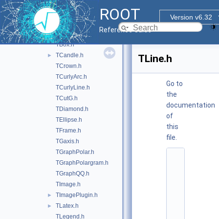
inc
▼
ROOT
TArc.h
Version v6.32
TArrow.h
Reference Guide
TAttImage.h
►
TBox.h
TCandle.h
►
TLine.h
TCrown.h
TCurlyArc.h
Go to
TCurlyLine.h
the
TCutG.h
documentation
TDiamond.h
of
TEllipse.h
this
TFrame.h
file.
TGaxis.h
TGraphPolar.h
    1
TGraphPolargram.h
/
/ 
TGraphQQ.h
@
TImage.h
(
#
TImagePlugin.h
►
)
TLatex.h
►
r
o
TLegend.h