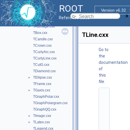
inc
►
ROOT
src
▼
Version v6.32
TArc.cxx
Reference Guide
TArrow.cxx
TAttImage.cxx
►
TBox.cxx
TLine.cxx
TCandle.cxx
TCrown.cxx
Go to
TCurlyArc.cxx
the
TCurlyLine.cxx
documentation
TCutG.cxx
of
TDiamond.cxx
this
TEllipse.cxx
►
file.
TFrame.cxx
TGaxis.cxx
►
    1
TGraphPolar.cxx
/
/ 
TGraphPolargram.cxx
@
TGraphQQ.cxx
(
#
TImage.cxx
►
)
TLatex.cxx
►
r
o
TLegend.cxx