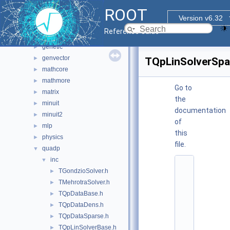
doc
ROOT
fftw
►
Version v6.32
foam
►
Reference Guide
fumili
►
genetic
►
genvector
►
TQpLinSolverSpa
mathcore
►
mathmore
►
Go to
matrix
►
the
minuit
►
documentation
minuit2
►
of
mlp
►
this
physics
►
file.
quadp
▼
inc
▼
    1
TGondzioSolver.h
►
/
/ 
TMehrotraSolver.h
►
@
TQpDataBase.h
►
(
#
TQpDataDens.h
►
)
TQpDataSparse.h
►
r
o
TQpLinSolverBase.h
►