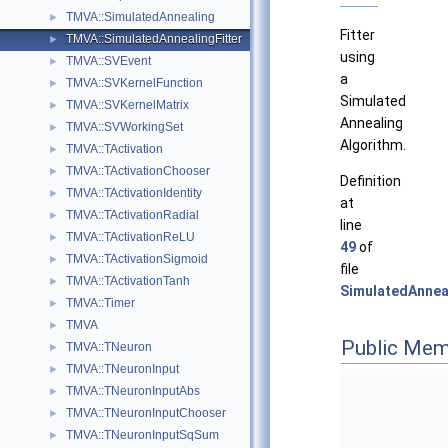
TMVA::SimulatedAnnealing
►
Fitter
TMVA::SimulatedAnnealingFitter
►
using
TMVA::SVEvent
►
a
TMVA::SVKernelFunction
►
Simulated
TMVA::SVKernelMatrix
►
Annealing
TMVA::SVWorkingSet
►
Algorithm.
TMVA::TActivation
►
TMVA::TActivationChooser
►
Definition
TMVA::TActivationIdentity
►
at
TMVA::TActivationRadial
►
line
TMVA::TActivationReLU
►
49
of
TMVA::TActivationSigmoid
►
file
TMVA::TActivationTanh
►
SimulatedAnneal
TMVA::Timer
►
TMVA
►
Public Mem
TMVA::TNeuron
►
TMVA::TNeuronInput
►
TMVA::TNeuronInputAbs
►
TMVA::TNeuronInputChooser
►
TMVA::TNeuronInputSqSum
►