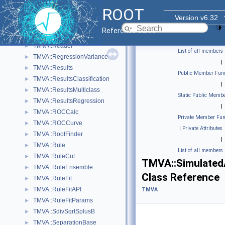
TMVA::PDEFoamVect
►
ROOT
TMVA::PDF
►
Version v6.32
TMVA::QuickMVAProbEstimator
►
Reference Guide
TMVA::Ranking
►
TMVA::Reader
►
List of all members
TMVA::RegressionVariance
►
|
TMVA::Results
►
Public Member Func
TMVA::ResultsClassification
►
|
TMVA::ResultsMulticlass
►
Static Public Membe
TMVA::ResultsRegression
►
|
TMVA::ROCCalc
►
Private Member Fun
TMVA::ROCCurve
►
|
Private Attributes
TMVA::RootFinder
►
|
TMVA::Rule
►
List of all members
TMVA::RuleCut
►
TMVA::SimulatedA
TMVA::RuleEnsemble
►
Class Reference
TMVA::RuleFit
►
TMVA::RuleFitAPI
►
TMVA
TMVA::RuleFitParams
►
TMVA::SdivSqrtSplusB
►
TMVA::SeparationBase
►