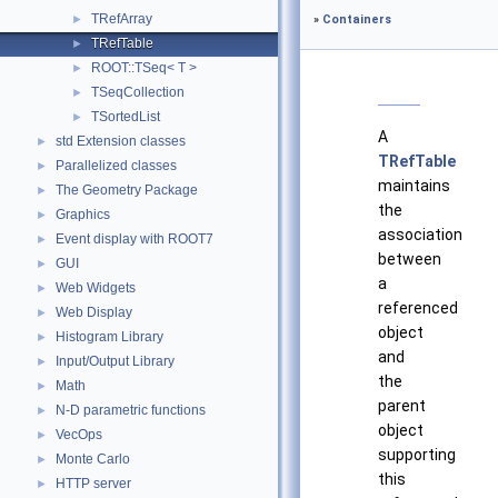
TRefArray
►
»
Containers
TRefTable
►
ROOT::TSeq< T >
►
TSeqCollection
►
TSortedList
►
A
std Extension classes
►
TRefTable
Parallelized classes
►
maintains
The Geometry Package
►
the
Graphics
►
association
Event display with ROOT7
►
between
GUI
►
a
Web Widgets
►
referenced
Web Display
►
object
Histogram Library
►
and
Input/Output Library
►
the
Math
►
parent
N-D parametric functions
►
object
VecOps
►
supporting
Monte Carlo
►
this
HTTP server
►