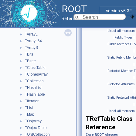
TArray
►
ROOT
TArrayC
►
Version v6.32
TArrayD
►
Reference Guide
TArrayF
►
TArrayI
►
List of all members
TArrayL
►
|
Public Types
|
TArrayL64
►
Public Member Func
TArrayS
►
|
TBits
►
Static Public Membe
TBtree
►
|
TClassTable
►
Protected Member F
TClonesArray
►
|
TCollection
►
Protected Attributes
THashList
►
|
THashTable
►
Static Protected Attr
TIterator
►
|
TList
►
List of all members
TMap
►
TRefTable Class
TObjArray
►
Reference
TObjectTable
►
TOrdCollection
►
Core ROOT classes