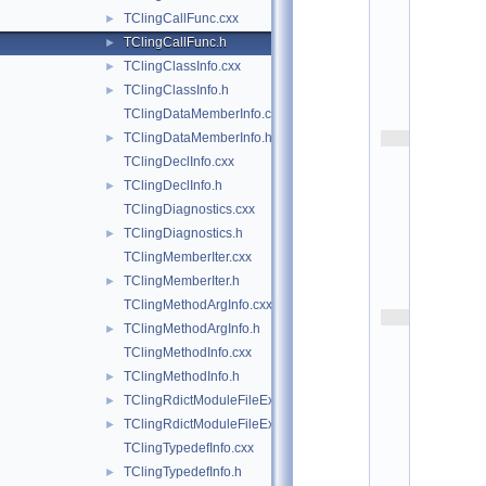
o
TClingCallFunc.cxx
►
r
e
TClingCallFunc.h
►
/
TClingClassInfo.cxx
►
m
e
TClingClassInfo.h
►
t
TClingDataMemberInfo.cxx
a
TClingDataMemberInfo.h
    2
►
/
TClingDeclInfo.cxx
/ 
TClingDeclInfo.h
►
v
i
TClingDiagnostics.cxx
m
TClingDiagnostics.h
►
: 
s
TClingMemberIter.cxx
w
TClingMemberIter.h
►
=
3
TClingMethodArgInfo.cxx
    3
TClingMethodArgInfo.h
►
/
/ 
TClingMethodInfo.cxx
A
TClingMethodInfo.h
►
u
t
TClingRdictModuleFileExtension.cxx
►
h
TClingRdictModuleFileExtension.h
►
o
r
TClingTypedefInfo.cxx
: 
TClingTypedefInfo.h
►
P