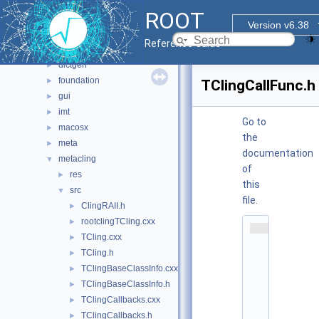
core
▼
ROOT
base
►
Version v6.38
clingutils
►
Reference Guide
cont
►
dictgen
►
foundation
►
TClingCallFunc.h
gui
►
imt
►
Go to
macosx
►
the
meta
►
documentation
metacling
▼
of
res
►
this
src
▼
file.
ClingRAII.h
►
rootclingTCling.cxx
►
    1
TCling.cxx
►
/
/ 
TCling.h
►
r
TClingBaseClassInfo.cxx
►
o
o
TClingBaseClassInfo.h
►
t
TClingCallbacks.cxx
►
/
c
TClingCallbacks.h
►