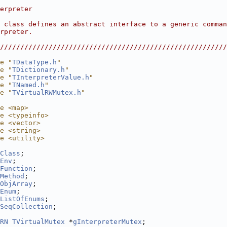
                                                        
erpreter                                                
                                                        
 class defines an abstract interface to a generic comman
rpreter.                                                
                                                        
////////////////////////////////////////////////////////
e "
TDataType.h
"
e "
TDictionary.h
"
e "
TInterpreterValue.h
"
e "
TNamed.h
"
e "
TVirtualRWMutex.h
"
e <map>
e <typeinfo>
e <vector>
e <string>
e <utility>
Class
;
Env
;
Function
;
Method
;
ObjArray
;
Enum
;
ListOfEnums
;
SeqCollection
;
RN
TVirtualMutex
 *
gInterpreterMutex
;