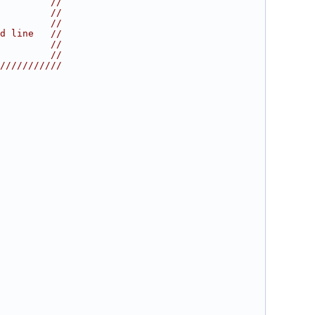
         //
         //
         //
d line   //
         //
         //
///////////