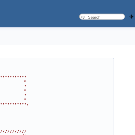
***********
          *
          *
          *
          *
          *
***********/
///////////