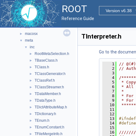
cont
►
ROOT
dictgen
►
Version v6.38
foundation
►
Reference Guide
gui
►
imt
►
macosx
►
TInterpreter.h
meta
▼
inc
▼
Go to the documenta
RootMetaSelection.h
►
TBaseClass.h
►
    1
// @(#)
TClass.h
►
    2
// Auth
    3
TClassGenerator.h
►
    4
/******
TClassRef.h
►
    5
 * Copy
    6
 * All 
TClassStreamer.h
►
    7
 *     
TDataMember.h
►
    8
 * For 
    9
 * For 
TDataType.h
►
   10
 ******
TDictAttributeMap.h
►
   11
TDictionary.h
   12
►
   13
#ifndef
TEnum.h
►
   14
#define
TEnumConstant.h
►
   15
   16
///////
TFileMergeInfo.h
►