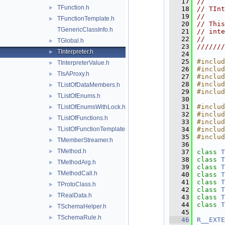
   17
//     
TFunction.h
►
   18
// TInt
   19
//     
TFunctionTemplate.h
►
   20
// This
TGenericClassInfo.h
   21
// inte
   22
//     
TGlobal.h
►
   23
///////
TInterpreter.h
►
   24
   25
#includ
TInterpreterValue.h
►
   26
#includ
TIsAProxy.h
►
   27
#includ
   28
#includ
TListOfDataMembers.h
►
   29
#includ
TListOfEnums.h
►
   30
   31
#includ
TListOfEnumsWithLock.h
►
   32
#includ
TListOfFunctions.h
►
   33
#includ
TListOfFunctionTemplates.h
   34
#includ
►
   35
#includ
TMemberStreamer.h
►
   36
TMethod.h
►
   37
class 
T
   38
class 
T
TMethodArg.h
►
   39
class 
T
TMethodCall.h
►
   40
class 
T
   41
class 
T
TProtoClass.h
►
   42
class 
T
TRealData.h
►
   43
class 
T
   44
class 
T
TSchemaHelper.h
►
   45
TSchemaRule.h
►
   46
R__EXTE