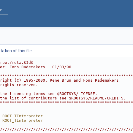
tion of this file.
root/meta:$Id$
or: Fons Rademakers   01/03/96
********************************************************
right (C) 1995-2000, Rene Brun and Fons Rademakers.     
rights reserved.                                        
                                                        
the licensing terms see $ROOTSYS/LICENSE.               
the list of contributors see $ROOTSYS/README/CREDITS.   
********************************************************
 ROOT_TInterpreter
 ROOT_TInterpreter
////////////////////////////////////////////////////////