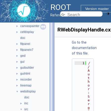
graf3d
►
ROOT
gui
▼
Version master
browsable
►
Reference Guide
browserv7
►
canvaspainter
►
RWebDisplayHandle.cx
cefdisplay
►
doc
Go to the
fitpanel
►
documentation
fitpanelv7
►
of this file.
ged
►
gui
►
    1
/
/ 
guibuilder
►
A
guihtml
►
u
t
recorder
►
h
o
treemap
►
r
webdisplay
▼
: 
S
doc
e
inc
►
r
g
src
▼