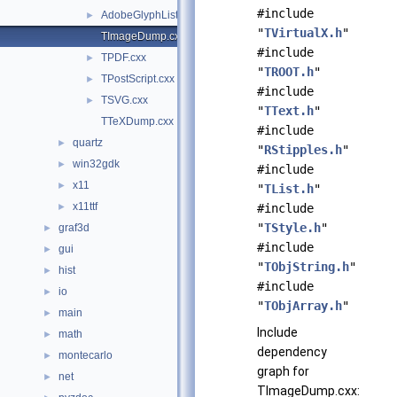
#include
AdobeGlyphList.h
►
"
TVirtualX.h
"
TImageDump.cxx
#include
TPDF.cxx
►
"
TROOT.h
"
TPostScript.cxx
►
#include
TSVG.cxx
►
"
TText.h
"
TTeXDump.cxx
#include
quartz
►
"
RStipples.h
"
win32gdk
►
#include
x11
►
"
TList.h
"
x11ttf
►
#include
"
TStyle.h
"
graf3d
►
#include
gui
►
"
TObjString.h
"
hist
►
#include
io
►
"
TObjArray.h
"
main
►
Include
math
►
dependency
montecarlo
►
graph for
net
►
TImageDump.cxx: