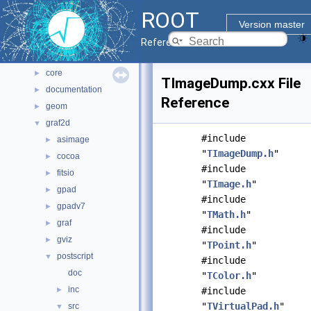
All Classes
►
ROOT
Files
▼
Version master
File List
▼
Reference Guide
bindings
►
core
►
TImageDump.cxx File
documentation
►
Reference
geom
►
graf2d
▼
#include
asimage
►
"
TImageDump.h
"
cocoa
►
#include
fitsio
►
"
TImage.h
"
gpad
►
#include
gpadv7
►
"
TMath.h
"
graf
►
#include
gviz
►
"
TPoint.h
"
postscript
▼
#include
doc
"
TColor.h
"
inc
►
#include
"
TVirtualPad.h
"
src
▼