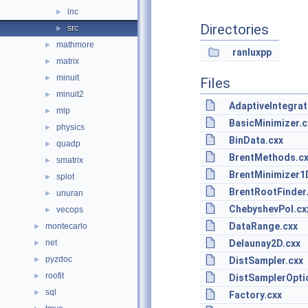
inc
►
Directories
src
►
mathmore
►
ranluxpp
matrix
►
minuit
►
Files
minuit2
►
AdaptiveIntegrat
mlp
►
BasicMinimizer.c
physics
►
BinData.cxx
quadp
►
BrentMethods.c
smatrix
►
BrentMinimizer1
splot
►
BrentRootFinder
unuran
►
ChebyshevPol.cx
vecops
►
DataRange.cxx
montecarlo
►
net
Delaunay2D.cxx
►
pyzdoc
►
DistSampler.cxx
roofit
►
DistSamplerOpti
sql
►
Factory.cxx