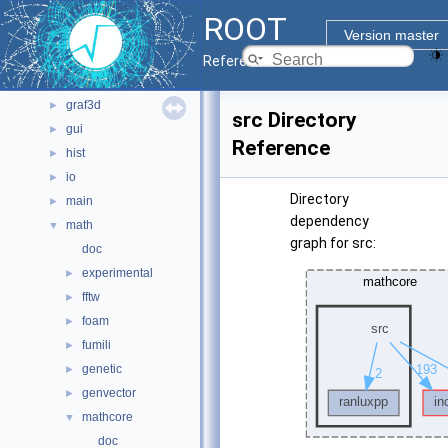
core
►
ROOT
documentation
►
Version master
geom
►
Reference Guide
graf2d
►
graf3d
►
src Directory
gui
►
Reference
hist
►
io
►
Directory
main
►
dependency
math
▼
graph for src:
doc
experimental
►
fftw
►
foam
►
fumili
►
genetic
►
genvector
►
mathcore
▼
doc