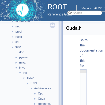
html
►
ROOT
io
►
Version v6.22
math
►
Reference Guide
misc
►
montecarlo
►
net
►
Cuda.h
proof
►
roofit
►
Go to
sql
►
the
tmva
▼
documentation
doc
of
pymva
►
this
rmva
►
file.
tmva
▼
    1
inc
▼
/
/ 
TMVA
▼
@
DNN
(
▼
#
Architectures
▼
)
r
Cpu
►
o
o
Cuda
►
t
Reference
►
/