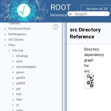
ROOT
Version v6.24
ROOT
▼
Reference Guide
ROOT Reference Documentation
Tutorials
src Directory
Functional Parts
►
Namespaces
►
Reference
All Classes
►
Files
▼
Directory
File List
▼
dependency
bindings
►
graph
core
►
for
documentation
►
src:
geom
►
graf2d
►
graf3d
►
gui
►
hist
►
html
►
io
►
main
►