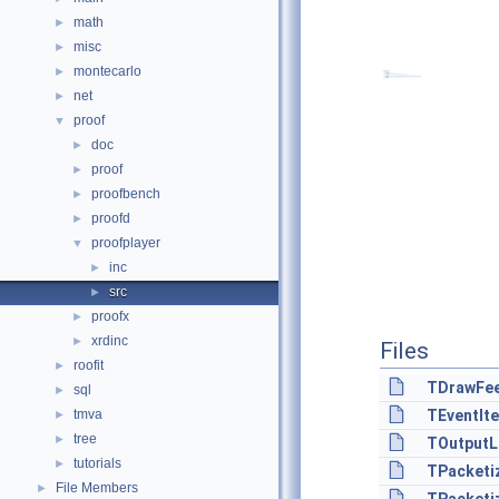
math
►
misc
►
montecarlo
►
net
►
proof
▼
doc
►
proof
►
proofbench
►
proofd
►
proofplayer
▼
inc
►
src
►
proofx
►
xrdinc
►
Files
roofit
►
TDrawFee
sql
►
tmva
TEventIte
►
tree
►
TOutputL
tutorials
►
TPacketiz
File Members
►