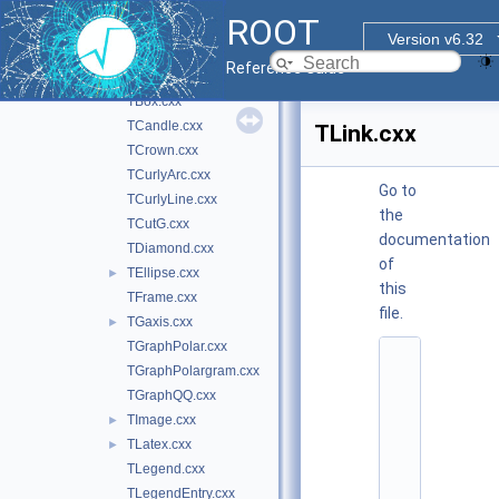
src
▼
ROOT
TArc.cxx
Version v6.32
TArrow.cxx
Reference Guide
TAttImage.cxx
►
TBox.cxx
TCandle.cxx
TLink.cxx
TCrown.cxx
TCurlyArc.cxx
Go to
TCurlyLine.cxx
the
TCutG.cxx
documentation
TDiamond.cxx
of
TEllipse.cxx
►
this
TFrame.cxx
file.
TGaxis.cxx
►
TGraphPolar.cxx
    1
TGraphPolargram.cxx
/
/ 
TGraphQQ.cxx
@
TImage.cxx
►
(
#
TLatex.cxx
►
)
TLegend.cxx
r
o
TLegendEntry.cxx